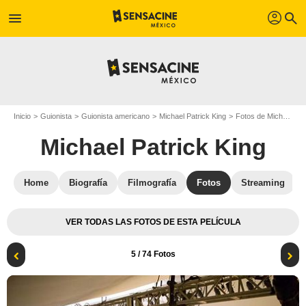
profil
menu
search
Inicio
Guionista
Guionista americano
Michael Patrick King
Fotos de Michael Patrick King
Michael Patrick King
Home
Biografía
Filmografía
Fotos
Streaming
VER TODAS LAS FOTOS DE ESTA PELÍCULA
5
/ 74 Fotos