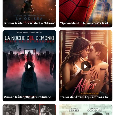
Primer tráiler oficial de 'La Odisea'
'Spider-Man Un Nuevo Día' - Tráiler oficial subtitulado
Primer Tráiler Oficial Subtitulado de 'La Noche Del Demonio: Están Entre Nosotros'
Tráiler de 'After: Aquí empieza todo'