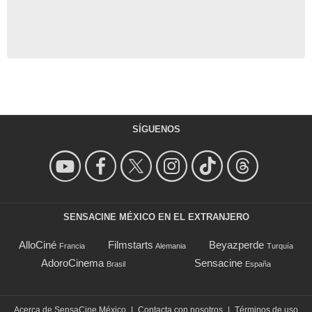
SÍGUENOS
SENSACINE MÉXICO EN EL EXTRANJERO
AlloCiné
Filmstarts
Beyazperde
Francia
Alemania
Turquía
AdoroCinema
Sensacine
Brasil
España
Acerca de SensaCine México
|
Contacta con nosotros
|
Términos de uso