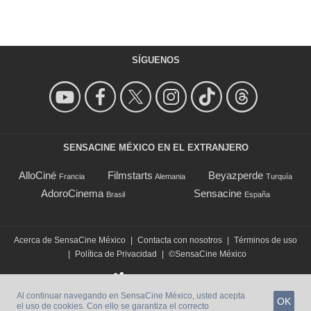
SÍGUENOS
SENSACINE MÉXICO EN EL EXTRANJERO
AlloCiné
Filmstarts
Beyazperde
Francia
Alemania
Turquía
AdoroCinema
Sensacine
Brasil
España
Acerca de SensaCine México
|
Contacta con nosotros
|
Términos de uso
|
Política de Privacidad
|
©SensaCine México
Al continuar navegando en SensaCine México, usted acepta
OK
el uso de cookies. Con ello se garantiza el correcto