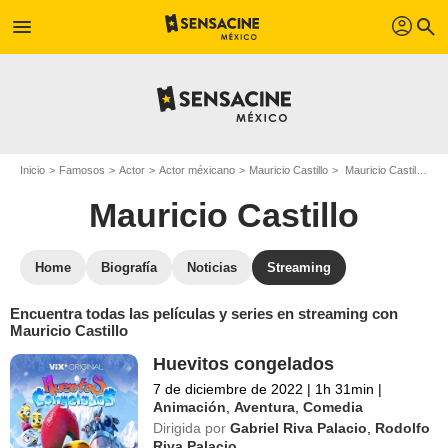
profil
menu
search
Inicio
Famosos
Actor
Actor méxicano
Mauricio Castillo
Mauricio Castillo : películas y series online
Mauricio Castillo
Home
Biografía
Noticias
Streaming
Encuentra todas las películas y series en streaming con
Mauricio Castillo
Huevitos congelados
7 de diciembre de 2022
|
1h 31min
|
Animación
,
Aventura
,
Comedia
Dirigida por
Gabriel Riva Palacio
,
Rodolfo
Riva Palacio