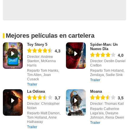
Mejores películas en cartelera
Toy Story 5
Spider-Man: Un
Nuevo Día
4,3
4,0
Director: Andrew
Stanton, McKenna
Director: Destin Daniel
Harris
Cretton
Reparto Tom Hanks,
Reparto Tom Holland,
Tim Allen, Joan
Zendaya, Sadie Sink
Cusack
Trailer
Trailer
La Odisea
Moana
3,7
3,5
Director: Christopher
Director: Thomas Kail
Nolan
Reparto Catherine
Reparto Matt Damon,
Laga'aia, Dwayne
Tom Holland, Anne
Johnson, Rena Owen
Hathaway
Trailer
Trailer