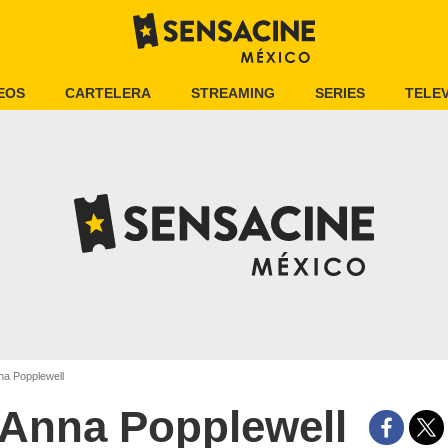
EOS
CARTELERA
STREAMING
SERIES
TELEV
a Popplewell
Anna Popplewell