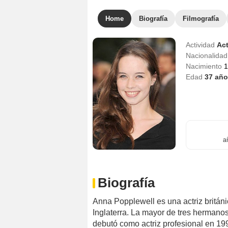
Home
Biografía
Filmografía
Actividad
Act
Nacionalida
Nacimiento
1
Edad
37
año
a
Biografía
Anna Popplewell es una actriz britán
Inglaterra. La mayor de tres hermanos,
debutó como actriz profesional en 199