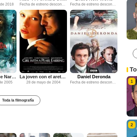
 de 2018
Fecha de estreno desconocida
Fecha de estreno desconocida
To
Las crónicas de Narnia: El león, la bruja y el ropero
La joven con el arete de perla
Daniel Deronda
1
de 2005
28 de mayo de 2004
Fecha de estreno desconocida
Toda la filmografía
2