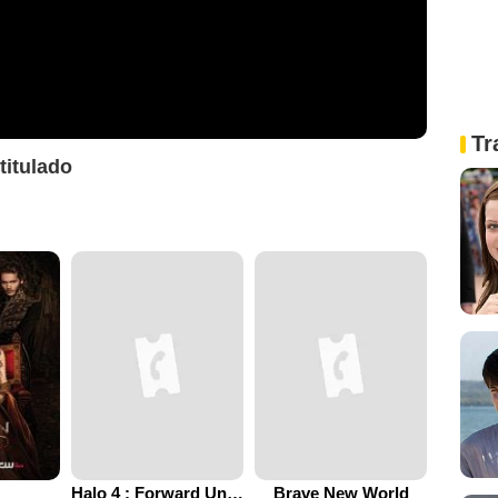
Tr
btitulado
Halo 4 : Forward Unto Dawn
Brave New World