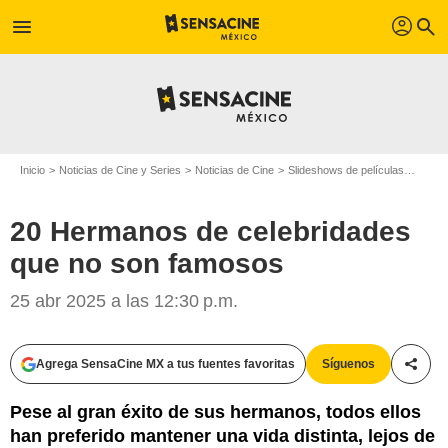
profil
menu
search
Inicio
Noticias de Cine y Series
Noticias de Cine
Slideshows de películas
20 He
20 Hermanos de celebridades
que no son famosos
25 abr 2025 a las 12:30 p.m.
Agrega SensaCine MX a tus fuentes favoritas
Síguenos
Compa
Pese al gran éxito de sus hermanos, todos ellos
han preferido mantener una vida distinta, lejos de