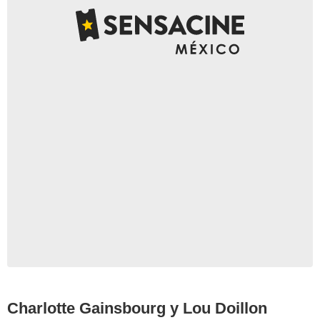
Domine Jerome/ABACA/Abaca/East News, Niviere
David/ABACAPRESS.COM/Abaca/East News
Charlotte Gainsbourg y Lou Doillon