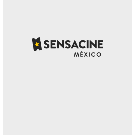
Elizabeth Goodenough/Everett Collection/East News, Allstar/Graham Whitby
Boot/Mary Evans Picture Library/East News