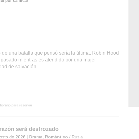
e por calificar
de una batalla que pensó sería la última, Robin Hood
o pasado mientras es atendido por una mujer
dad de salvación.
 horario para reservar
razón será destrozado
osto de 2026
|
Drama
,
Romántico
/
Rusia