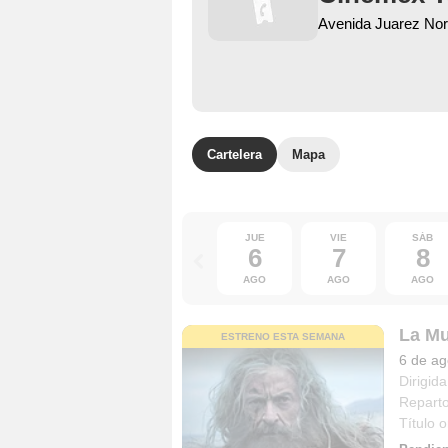
Avenida Juarez Nor
Cartelera
Mapa
JUE
VIE
SÁB
6
7
8
AGO
AGO
AGO
La Mu
ESTRENO ESTA SEMANA
6 de ag
Dirigida
Repart
Título o