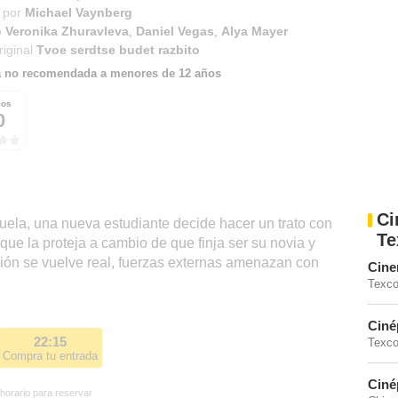
 por
Michael Vaynberg
o
Veronika Zhuravleva
,
Daniel Vegas
,
Alya Mayer
riginal
Tvoe serdtse budet razbito
a no recomendada a menores de 12 años
ios
0
Ci
cuela, una nueva estudiante decide hacer un trato con
Te
 que la proteja a cambio de que finja ser su novia y
ción se vuelve real, fuerzas externas amenazan con
Cine
Texc
Ciné
22:15
Texco
Compra tu entrada
Ciné
 horario para reservar