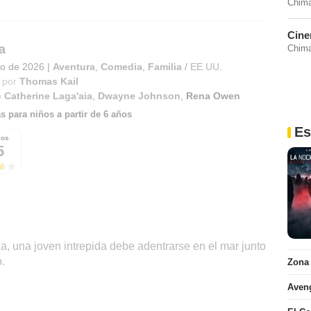
Chima
Cine
a
Chima
lio de 2026
|
Aventura
,
Comedia
,
Familia
/
EE.UU.
 por
Thomas Kail
o
Catherine Laga'aia
,
Dwayne Johnson
,
Rena Owen
s para niños a partir de 6 años
Es
ios
5
, una joven intrepida debe adentrarse en el mar junto
.
Zona
Aven