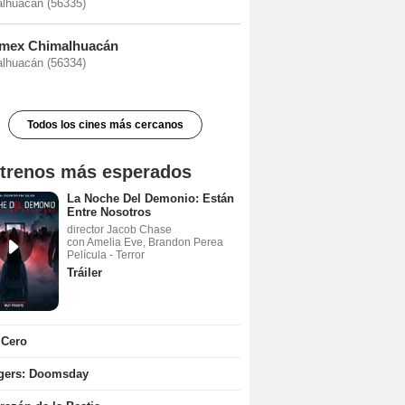
lhuacán (56335)
mex Chimalhuacán
lhuacán (56334)
Todos los cines más cercanos
trenos más esperados
La Noche Del Demonio: Están
Entre Nosotros
director Jacob Chase
con Amelia Eve, Brandon Perea
Película - Terror
Tráiler
 Cero
gers: Doomsday