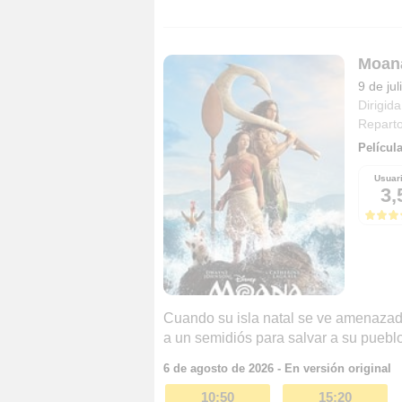
Moan
9 de ju
Dirigida
Repart
Película
Usuar
3,
Cuando su isla natal se ve amenazada
a un semidiós para salvar a su pueblo
6 de agosto de 2026 - En versión original
10:50
15:20