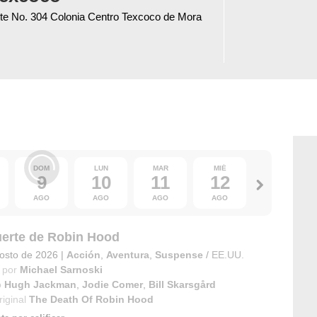
te No. 304 Colonia Centro Texcoco de Mora
DOM
LUN
MAR
MIÉ
JUE
9
10
11
12
13
AGO
AGO
AGO
AGO
AGO
erte de Robin Hood
osto de 2026
|
Acción
,
Aventura
,
Suspense
/
EE.UU.
 por
Michael Sarnoski
o
Hugh Jackman
,
Jodie Comer
,
Bill Skarsgård
riginal
The Death Of Robin Hood