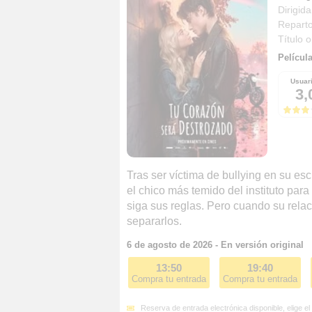
Dirigida
Repart
Título o
Películ
Usuar
3,
Tras ser víctima de bullying en su es
el chico más temido del instituto para
siga sus reglas. Pero cuando su rela
separarlos.
6 de agosto de 2026 - En versión original
13:50
19:40
Compra tu entrada
Compra tu entrada
Reserva de entrada electrónica disponible, elige el