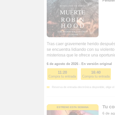
Pendient
Tras caer gravemente herido después 
se encuentra lidiando con su violent
misteriosa que le ofrece una oportuni
6 de agosto de 2026 - En versión original
11:20
16:40
Compra tu entrada
Compra tu entrada
Reserva de entrada electrónica disponible, elige el
Tu co
ESTRENO ESTA SEMANA
6 de ag