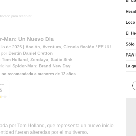
El Co
Resid
 horario para reservar
Loco
El He
r-Man: Un Nuevo Día
Sólo
ulio de 2026
|
Acción
,
Aventura
,
Ciencia ficción
/
EE.UU.
 por
Destin Daniel Cretton
PAW P
o
Tom Holland
,
Zendaya
,
Sadie Sink
riginal
Spider-Man: Brand New Day
La gu
a no recomendada a menores de 12 años
ios
5
izada por Tom Holland, que representa un nuevo inicio
ntidad fueran alteradas por el multiverso.