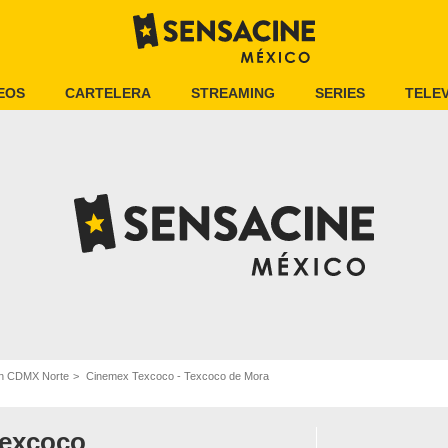
EOS
CARTELERA
STREAMING
SERIES
TELEV
en CDMX Norte
Cinemex Texcoco - Texcoco de Mora
excoco