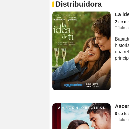
Distribuidora
La ide
2 de m
Título o
Basada
histor
una re
princi
Asce
9 de fe
Título o