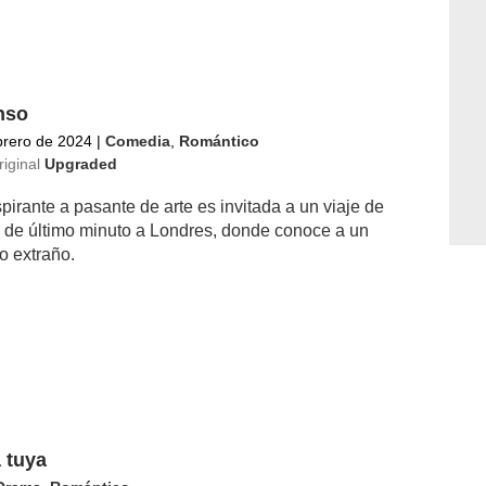
nso
brero de 2024
|
Comedia
,
Romántico
riginal
Upgraded
irante a pasante de arte es invitada a un viaje de
o de último minuto a Londres, donde conoce a un
o extraño.
 tuya