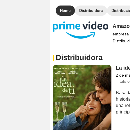
Home
Distribuidora
Distribuci
Amazon
empresa 
Distribuid
Distribuidora
La ide
2 de m
Título o
Basada
histor
una re
princi