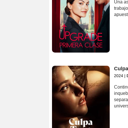
Una asp
trabaj
apuest
Culpa
2024
|
Contin
inqueb
separar
univer