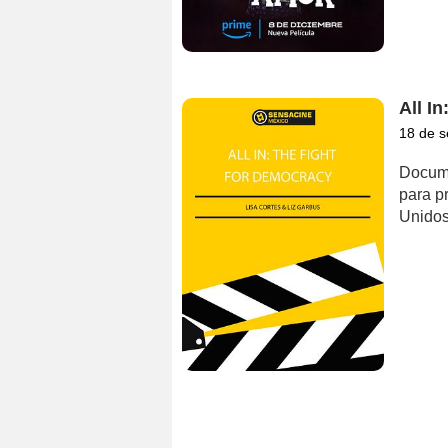
All I
18 de s
Docume
para pr
Unidos