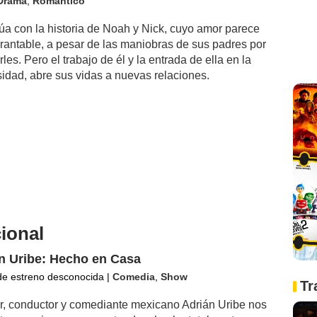
Drama
,
Romántico
úa con la historia de Noah y Nick, cuyo amor parece
rantable, a pesar de las maniobras de sus padres por
les. Pero el trabajo de él y la entrada de ella en la
sidad, abre sus vidas a nuevas relaciones.
cional
n Uribe: Hecho en Casa
de estreno desconocida
|
Comedia
,
Show
Tr
or, conductor y comediante mexicano Adrián Uribe nos