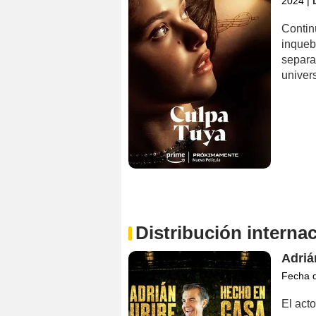
2024
|
Contin
inqueb
separar
univer
Distribución interna
Adriá
Fecha 
El act