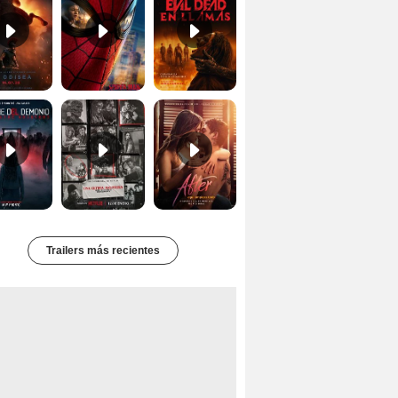
Primer Tráiler Oficial Subtitulado de 'La Noche Del Demonio: Están Entre Nosotros'
Primer Tráiler Oficial Subtitulado de 'Una última aventura: Detrás de cámaras de Stranger Things 5'
Tráiler de 'After: Aquí empieza todo'
Trailers más recientes