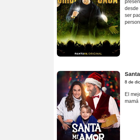
presen
desde 
ser pa
person
Santa
8 de di
El mej
mamá s