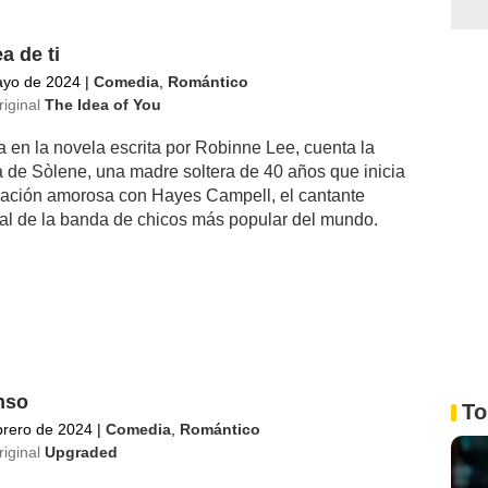
a de ti
ayo de 2024
|
Comedia
,
Romántico
riginal
The Idea of You
 en la novela escrita por Robinne Lee, cuenta la
ia de Sòlene, una madre soltera de 40 años que inicia
lación amorosa con Hayes Campell, el cantante
pal de la banda de chicos más popular del mundo.
nso
To
brero de 2024
|
Comedia
,
Romántico
riginal
Upgraded