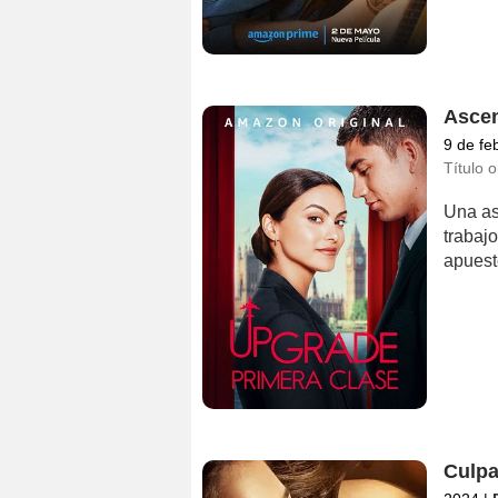
Asce
9 de fe
Título o
Una asp
trabaj
apuest
Culpa