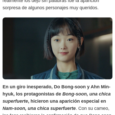
realmente los dejó sin palabras fue la aparición
sorpresa de algunos personajes muy queridos.
En un giro inesperado, Do Bong-soon y Ahn Min-
hyuk, los protagonistas de
Bong-soon, una chica
superfuerte
, hicieron una aparición especial en
Netflix
Nam-soon, una chica superfuerte
. Con su cameo,