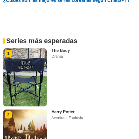
¿Cuáles son las mejores series coreanas según ChatGPT?
Series más esperadas
The Body
1
Drama
Harry Potter
2
Aventura
,
Fantasía