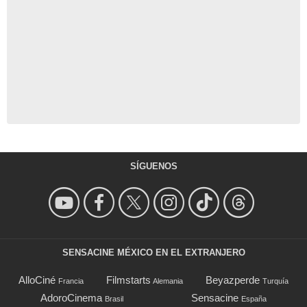
SÍGUENOS
SENSACINE MÉXICO EN EL EXTRANJERO
AlloCiné
Filmstarts
Beyazperde
Francia
Alemania
Turquía
AdoroCinema
Sensacine
Brasil
España