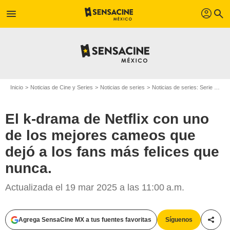
profil
menu
search
Inicio
Noticias de Cine y Series
Noticias de series
Noticias de series: Serie de televisión
El k-drama de Netflix con uno
de los mejores cameos que
dejó a los fans más felices que
nunca.
Actualizada el 19 mar 2025 a las 11:00 a.m.
Agrega SensaCine MX a tus fuentes favoritas
Síguenos
Compa