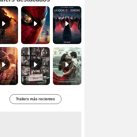
Primer tráiler oficial de 'La Odisea'
'Spider-Man Un Nuevo Día' - Tráiler oficial subtitulado
Primer Tráiler Oficial Subtitulado de 'La Noche Del Demonio: Están Entre Nosotros'
Tráiler de 'After: Aquí empieza todo'
Primer Tráiler Oficial Subtitulado de 'Una última aventura: Detrás de cámaras de Stranger Things 5'
Primer Tráiler Oficial de 'Hasta el fin del mundo'
Trailers más recientes