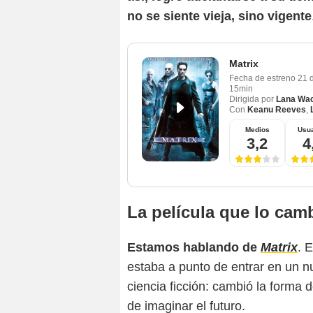
no se siente vieja, sino vigente
Matrix
Fecha de estreno
21 
Vi
15min
Dirigida por
Lana Wa
Con
Keanu Reeves
,
Medios
Usua
3,2
4
La película que lo cam
Estamos hablando de
Matrix
. 
estaba a punto de entrar en un nu
ciencia ficción: cambió la forma 
de imaginar el futuro.