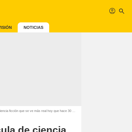
profil
search
ISIÓN
NOTICIAS
encia ficción que se ve más real hoy que hace 30 años
cula de ciencia