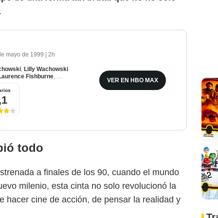
.
de mayo de 1999
|
2h
llage Roadshow Pictures
chowski
,
Lilly Wachowski
Laurence Fishburne
,
Carrie-Anne Moss
VER EN HBO MAX
rios
,1
bió todo
Estrenada a finales de los 90, cuando el mundo
evo milenio, esta cinta no solo revolucionó la
de hacer cine de acción, de pensar la realidad y
Tr