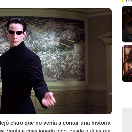
llage Roadshow Pictures
ejó claro que no venía a contar una historia
as
. Venía a cuestionarlo todo, desde qué es real,