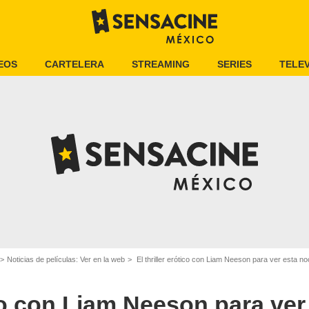
EOS
CARTELERA
STREAMING
SERIES
TELEV
Noticias de películas: Ver en la web
El thriller erótico con Liam Neeson para ver esta noche en streaming: descubre el 
tico con Liam Neeson para ve