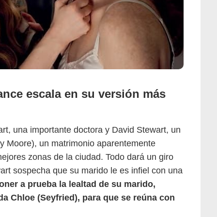
ance escala en su versión más
Sony Pictures Classics
rt, una importante doctora y David Stewart, un
 y Moore), un matrimonio aparentemente
mejores zonas de la ciudad. Todo dará un giro
rt sospecha que su marido le es infiel con una
oner a prueba la lealtad de su marido,
da Chloe (
Seyfried), para que
se reúna con