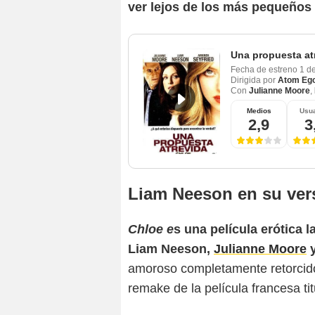
ver lejos de los más pequeños d
Una propuesta at
Fecha de estreno
1 d
Dirigida por
Atom Eg
Con
Julianne Moore
,
Medios
Usua
2,9
3
Liam Neeson en su vers
Chloe e
s una película erótica 
Liam Neeson,
Julianne Moore
amoroso completamente retorcido 
remake de la película francesa ti