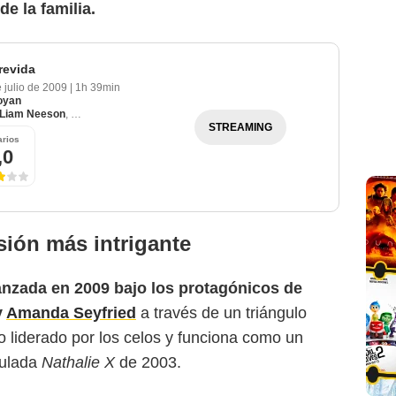
e la familia.
revida
e julio de 2009
|
1h 39min
oyan
Liam Neeson
,
Amanda Seyfried
STREAMING
rios
,0
Sony Pictures Classics
ión más intrigante
lanzada en 2009
bajo los protagónicos de
y
Amanda Seyfried
a través de un triángulo
liderado por los celos y
funciona como un
tulada
Nathalie X
de 2003.