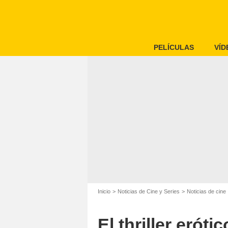
PELÍCULAS
VÍD
Inicio
Noticias de Cine y Series
Noticias de cine
El thriller eró