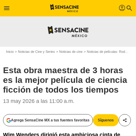
profil
menu
search
Inicio
Noticias de Cine y Series
Noticias de cine
Noticias de películas: Rodajes
Esta obra maestra de 3 horas
es la mejor película de ciencia
ficción de todos los tiempos
13 may 2026 a las 11:00 a.m.
Agrega SensaCine MX a tus fuentes favoritas
Síguenos
Compa
Wim Wenders dirigió esta ambiciosa cinta de