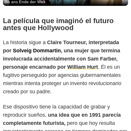
Bis ans Ende der Welt.
La película que imaginó el futuro
antes que Hollywood
La historia sigue a
Claire Tourneur, interpretada
por
Solveig Dommartin
, una mujer que termina
involucrada accidentalmente con Sam Farber,
personaje encarnado por
William Hurt
. Él es un
fugitivo perseguido por agencias gubernamentales
mientras intenta proteger un invento revolucionario
Youtube
creado por su padre.
Ese dispositivo tiene la capacidad de grabar y
reproducir sueños,
una idea que en 1991 parecía
completamente futurista,
pero que hoy resulta