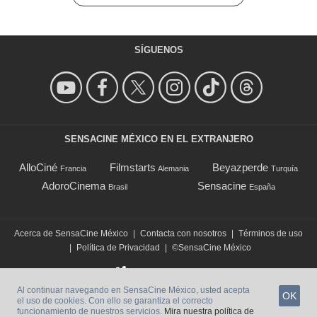
SÍGUENOS
SENSACINE MÉXICO EN EL EXTRANJERO
AlloCiné
Filmstarts
Beyazperde
Francia
Alemania
Turquía
AdoroCinema
Sensacine
Brasil
España
Acerca de SensaCine México
|
Contacta con nosotros
|
Términos de uso
|
Política de Privacidad
|
©SensaCine México
Al continuar navegando en SensaCine México, usted acepta
OK
el uso de cookies. Con ello se garantiza el correcto
funcionamiento de nuestros servicios.
Mira nuestra política de