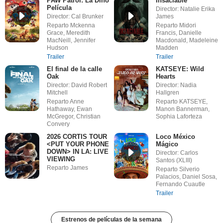
PAW Patrol: La Dino
Insaciable
Película
Director: Natalie Erika
Director: Cal Brunker
James
Reparto Mckenna
Reparto Midori
Grace, Meredith
Francis, Danielle
MacNeill, Jennifer
Macdonald, Madeleine
Hudson
Madden
Trailer
Trailer
El final de la calle
KATSEYE: Wild
Oak
Hearts
Director: David Robert
Director: Nadia
Mitchell
Hallgren
Reparto Anne
Reparto KATSEYE,
Hathaway, Ewan
Manon Bannerman,
McGregor, Christian
Sophia Laforteza
Convery
2026 CORTIS TOUR
Loco México
<PUT YOUR PHONE
Mágico
DOWN> IN LA: LIVE
Director: Carlos
VIEWING
Santos (XLIII)
Reparto James
Reparto Silverio
Palacios, Daniel Sosa,
Fernando Cuautle
Trailer
Estrenos de películas de la semana