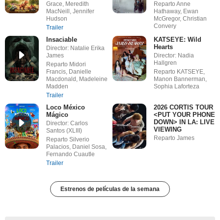
Grace, Meredith
Reparto Anne
MacNeill, Jennifer
Hathaway, Ewan
Hudson
McGregor, Christian
Convery
Trailer
Insaciable
KATSEYE: Wild
Hearts
Director: Natalie Erika
James
Director: Nadia
Hallgren
Reparto Midori
Francis, Danielle
Reparto KATSEYE,
Macdonald, Madeleine
Manon Bannerman,
Madden
Sophia Laforteza
Trailer
Loco México
2026 CORTIS TOUR
Mágico
<PUT YOUR PHONE
DOWN> IN LA: LIVE
Director: Carlos
VIEWING
Santos (XLIII)
Reparto James
Reparto Silverio
Palacios, Daniel Sosa,
Fernando Cuautle
Trailer
Estrenos de películas de la semana