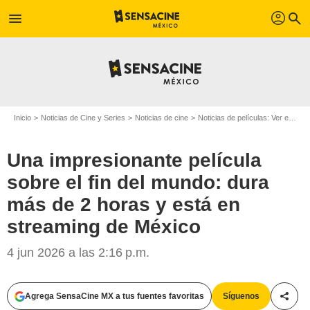
profil
menu
search
Inicio
Noticias de Cine y Series
Noticias de cine
Noticias de películas: Ver en la web
Una impresionante película
sobre el fin del mundo: dura
más de 2 horas y está en
streaming de México
4 jun 2026 a las 2:16 p.m.
Agrega SensaCine MX a tus fuentes favoritas
Síguenos
Compa