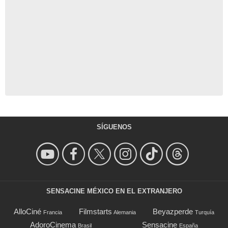
SÍGUENOS
SENSACINE MÉXICO EN EL EXTRANJERO
AlloCiné
Filmstarts
Beyazperde
Francia
Alemania
Turquía
AdoroCinema
Sensacine
Brasil
España