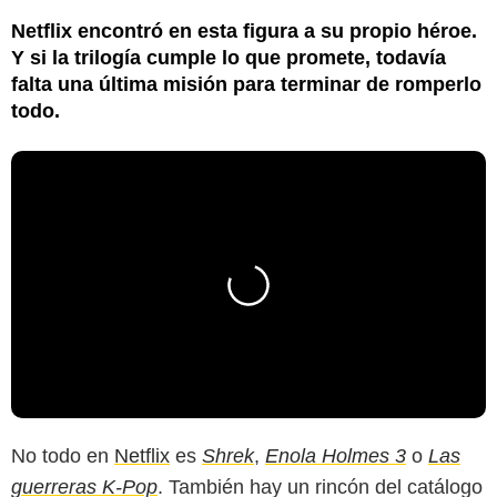
Netflix encontró en esta figura a su propio héroe.
Y si la trilogía cumple lo que promete, todavía
falta una última misión para terminar de romperlo
todo.
No todo en
Netflix
es
Shrek
,
Enola Holmes 3
o
Las
guerreras K-Pop
. También hay un rincón del catálogo