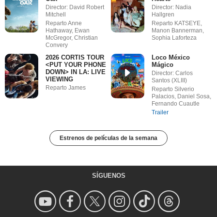
Director: David Robert
Director: Nadia
Mitchell
Hallgren
Reparto Anne
Reparto KATSEYE,
Hathaway, Ewan
Manon Bannerman,
McGregor, Christian
Sophia Laforteza
Convery
2026 CORTIS TOUR
Loco México
<PUT YOUR PHONE
Mágico
DOWN> IN LA: LIVE
Director: Carlos
VIEWING
Santos (XLIII)
Reparto James
Reparto Silverio
Palacios, Daniel Sosa,
Fernando Cuautle
Trailer
Estrenos de películas de la semana
SÍGUENOS