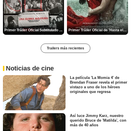
Primer Tráiler Oficial Subtitulado de 'Una última aventura: Detrás de cámaras de Stranger Things 5'
Primer Tráiler Oficial de 'Hasta el fin del mundo'
Trailers más recientes
Noticias de cine
La película 'La Momia 4' de
Brendan Fraser revela el primer
vistazo a uno de los héroes
originales que regresa
Así luce Jimmy Karz, nuestro
querido Bruce de 'Matilda', con
más de 40 años