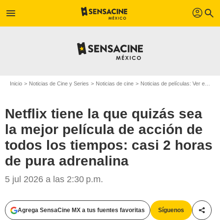
profil
menu
search
Inicio
Noticias de Cine y Series
Noticias de cine
Noticias de películas: Ver en la web
Netflix tiene la que quizás sea
la mejor película de acción de
todos los tiempos: casi 2 horas
de pura adrenalina
5 jul 2026 a las 2:30 p.m.
Agrega SensaCine MX a tus fuentes favoritas
Síguenos
Compa