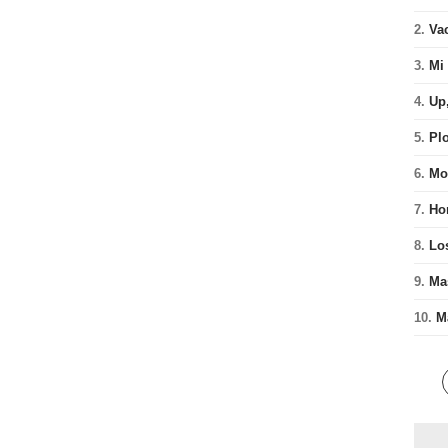
2.
Va
3.
Mi 
4.
Up,
5.
Pl
6.
Mon
7.
Ho
8.
Los
9.
Ma
10.
M