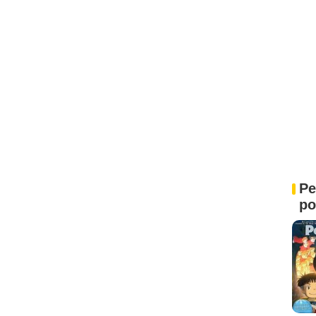
Pe
po