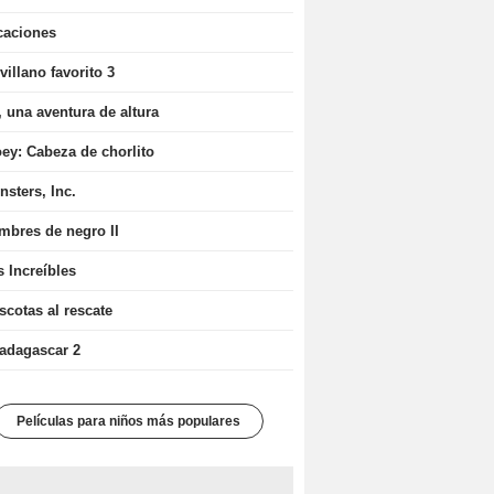
caciones
villano favorito 3
 una aventura de altura
oey: Cabeza de chorlito
sters, Inc.
mbres de negro II
 Increíbles
scotas al rescate
adagascar 2
Películas para niños más populares