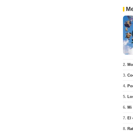
Me
2.
Mon
3.
Co
4.
Pon
5.
Los
6.
Mi 
7.
El
8.
Rat