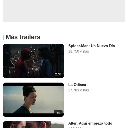
Más trailers
Spider-Man: Un Nuevo Día
18,750 vistas
2:33
La Odisea
37,783 vistas
1:49
After: Aquí empieza todo