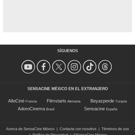
SÍGUENOS
SENSACINE MÉXICO EN EL EXTRANJERO
AlloCiné
Filmstarts
Beyazperde
Francia
Alemania
Turquía
AdoroCinema
Sensacine
Brasil
España
Acerca de SensaCine México
|
Contacta con nosotros
|
Términos de uso
|
Política de Privacidad
|
©SensaCine México