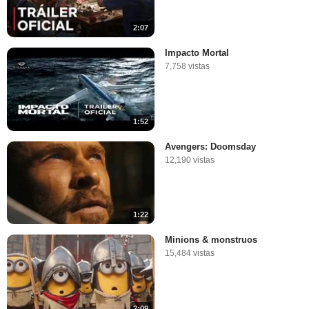
2:07
Impacto Mortal
7,758 vistas
1:52
Avengers: Doomsday
12,190 vistas
1:22
Minions & monstruos
15,484 vistas
2:09