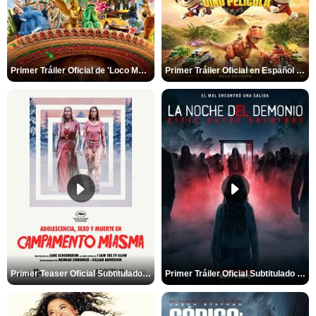
Primer Tráiler Oficial de 'Loco México Mágico'
Primer Tráiler Oficial en Español de 'PAW Patrol La Dino Película'
Primer Teaser Oficial Subtitulado de 'Adolescencia, Sexo y Muerte en Campamento Miasma'
Primer Tráiler Oficial Subtitulado de 'La Noche Del Demonio: Están Entre Nosotros'