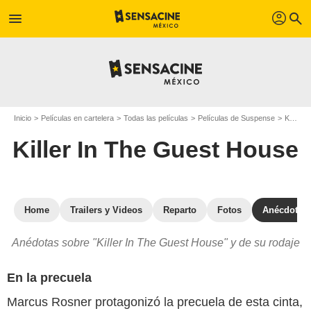
profil
menu
search
Inicio
Películas en cartelera
Todas las películas
Películas de Suspense
Killer In The Guest House
Killer In The Guest House
Home
Trailers y Videos
Reparto
Fotos
Anécdotas
Anédotas sobre "Killer In The Guest House" y de su rodaje
En la precuela
Marcus Rosner protagonizó la precuela de esta cinta,