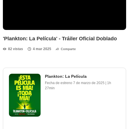
'Plankton: La Película' - Tráiler Oficial Doblado
82 vistas
4 mar 2025
Comparte
Plankton: La Película
Fecha de estreno
7 de marzo de 2025
|
1h
27min