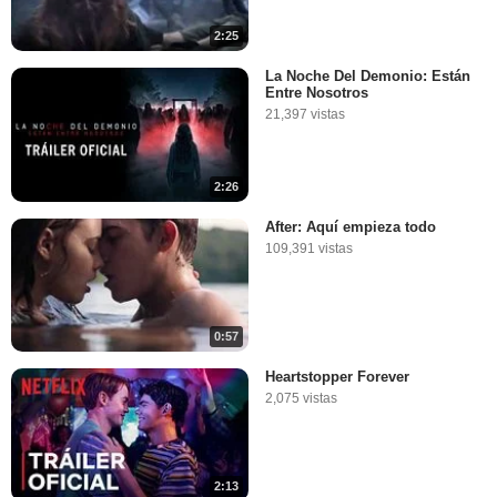
2:25
La Noche Del Demonio: Están
Entre Nosotros
21,397 vistas
2:26
After: Aquí empieza todo
109,391 vistas
0:57
Heartstopper Forever
2,075 vistas
2:13