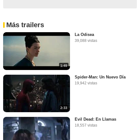
Más trailers
La Odisea
39,088 vistas
1:49
Spider-Man: Un Nuevo Día
19,942 vistas
2:33
Evil Dead: En Llamas
18,557 vistas