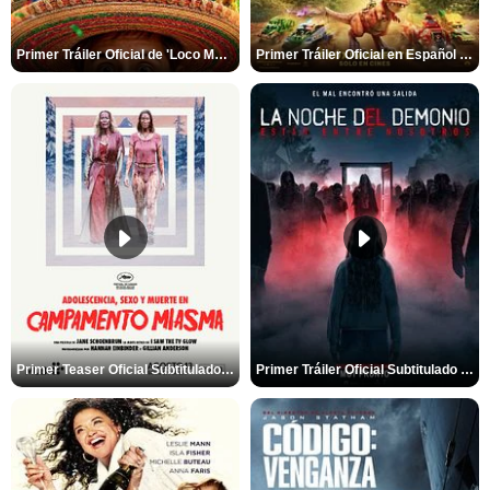
Primer Tráiler Oficial de 'Loco México Mágico'
Primer Tráiler Oficial en Español de 'PAW Patrol La Dino Película'
Primer Teaser Oficial Subtitulado de 'Adolescencia, Sexo y Muerte en Campamento Miasma'
Primer Tráiler Oficial Subtitulado de 'La Noche Del Demonio: Están Entre Nosotros'