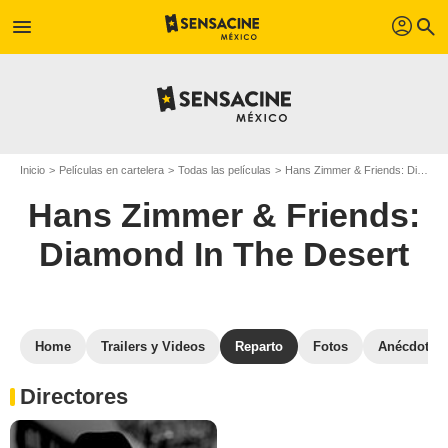
profil
menu
search
Inicio
Películas en cartelera
Todas las películas
Hans Zimmer & Friends: Diamond In The Desert
Hans Zimmer & Friends:
Diamond In The Desert
Home
Trailers y Videos
Reparto
Fotos
Anécdotas
Directores