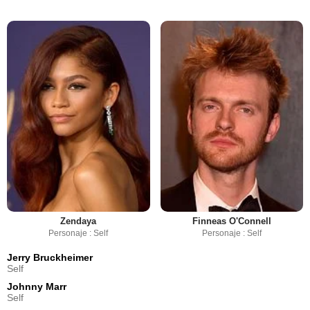
Zendaya
Finneas O'Connell
Personaje : Self
Personaje : Self
Jerry Bruckheimer
Self
Johnny Marr
Self