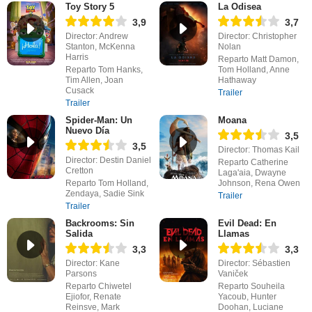
Toy Story 5
La Odisea
3,9
3,7
Director: Andrew
Director: Christopher
Stanton, McKenna
Nolan
Harris
Reparto Matt Damon,
Reparto Tom Hanks,
Tom Holland, Anne
Tim Allen, Joan
Hathaway
Cusack
Trailer
Trailer
Spider-Man: Un
Moana
Nuevo Día
3,5
3,5
Director: Thomas Kail
Director: Destin Daniel
Reparto Catherine
Cretton
Laga'aia, Dwayne
Reparto Tom Holland,
Johnson, Rena Owen
Zendaya, Sadie Sink
Trailer
Trailer
Backrooms: Sin
Evil Dead: En
Salida
Llamas
3,3
3,3
Director: Kane
Director: Sébastien
Parsons
Vaniček
Reparto Chiwetel
Reparto Souheila
Ejiofor, Renate
Yacoub, Hunter
Reinsve, Mark
Doohan, Luciane