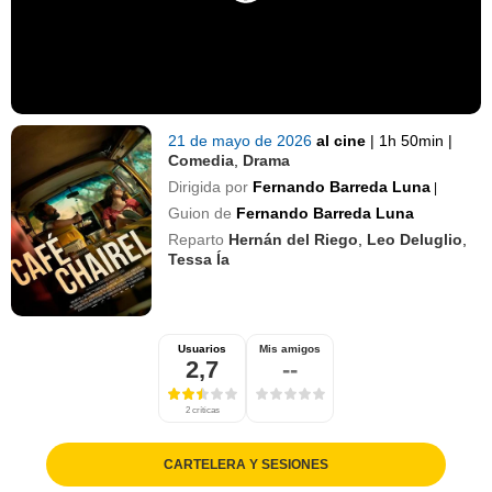
21 de mayo de 2026
al cine
|
1h 50min
|
Comedia
,
Drama
Dirigida por
Fernando Barreda Luna
|
Guion de
Fernando Barreda Luna
Reparto
Hernán del Riego
,
Leo Deluglio
,
Tessa Ía
Usuarios
Mis amigos
2,7
--
2 críticas
CARTELERA Y SESIONES