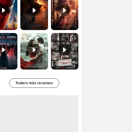
Primer Tráiler Oficial Subtitulado de 'La Noche Del Demonio: Están Entre Nosotros'
Primer Tráiler Oficial de 'Hasta el fin del mundo'
Primer Tráiler Oficial Subtitulado de 'Una última aventura: Detrás de cámaras de Stranger Things 5'
Trailers más recientes