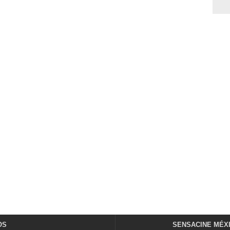
OS
SENSACINE MÉX