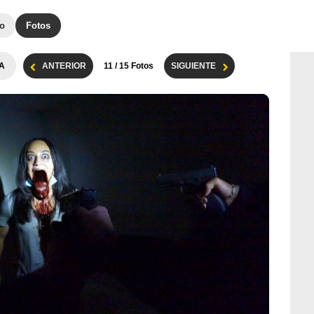
to
Fotos
A
ANTERIOR
11
/ 15 Fotos
SIGUIENTE