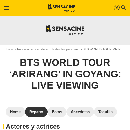
profil
menu
search
Inicio
Películas en cartelera
Todas las películas
BTS WORLD TOUR ‘ARIRANG’ IN GOYANG: LIVE VIEWING
BTS WORLD TOUR
‘ARIRANG’ IN GOYANG:
LIVE VIEWING
Home
Reparto
Fotos
Anécdotas
Taquilla
Actores y actrices