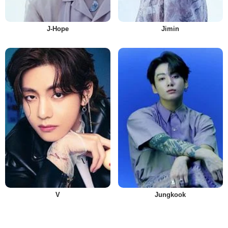
J-Hope
Jimin
V
Jungkook