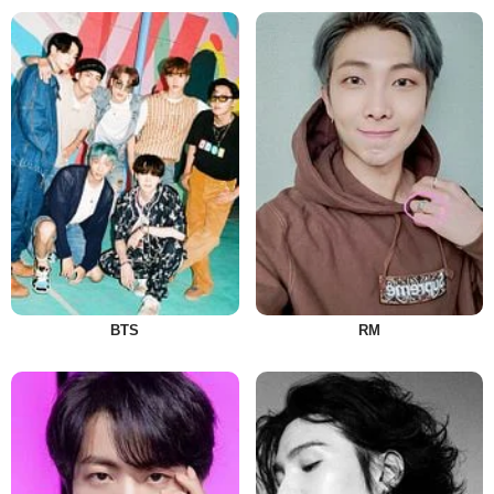
BTS
RM