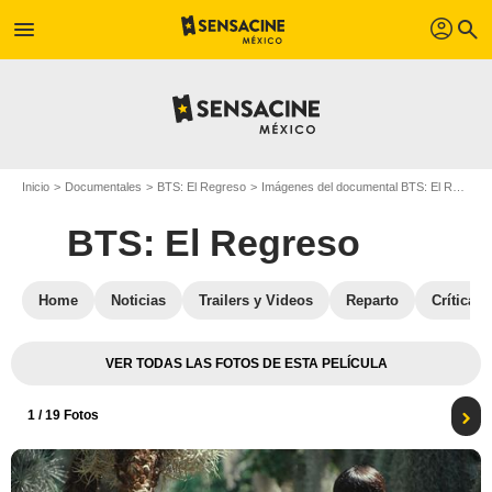
profil
menu
search
Inicio
Documentales
BTS: El Regreso
Imágenes del documental BTS: El Regreso
BTS: El Regreso
Home
Noticias
Trailers y Videos
Reparto
Crítica 
VER TODAS LAS FOTOS DE ESTA PELÍCULA
1
/ 19 Fotos