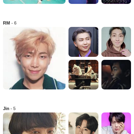
RM
- 6
Jin
- 5