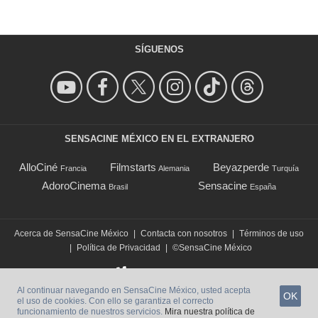
SÍGUENOS
SENSACINE MÉXICO EN EL EXTRANJERO
AlloCiné
Filmstarts
Beyazperde
Francia
Alemania
Turquía
AdoroCinema
Sensacine
Brasil
España
Acerca de SensaCine México
|
Contacta con nosotros
|
Términos de uso
|
Política de Privacidad
|
©SensaCine México
Al continuar navegando en SensaCine México, usted acepta
OK
el uso de cookies. Con ello se garantiza el correcto
funcionamiento de nuestros servicios.
Mira nuestra política de