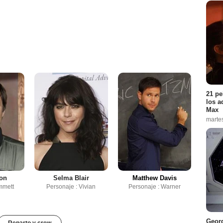
21 pe
los a
Max
marte
on
Selma Blair
Matthew Davis
mmett
Personaje : Vivian
Personaje : Warner
Georg
Reparto y crew