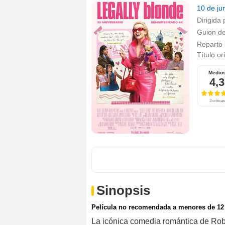
10 de ju
Dirigida 
Guion d
Reparto
Título or
Medio
4,3
3 críticas
Sinopsis
Película no recomendada a menores de 12
La icónica comedia romántica de Rob