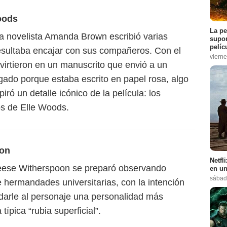
Woods
La pe
la novelista Amanda Brown escribió varias
supon
pelíc
 resultaba encajar con sus compañeros. Con el
vierne
virtieron en un manuscrito que envió a un
rigado porque estaba escrito en papel rosa, algo
ró un detalle icónico de la película: los
s de Elle Woods.
oon
Netfl
Reese Witherspoon se preparó observando
en un
sábad
hermandades universitarias, con la intención
 darle al personaje una personalidad más
 típica “rubia superficial”.