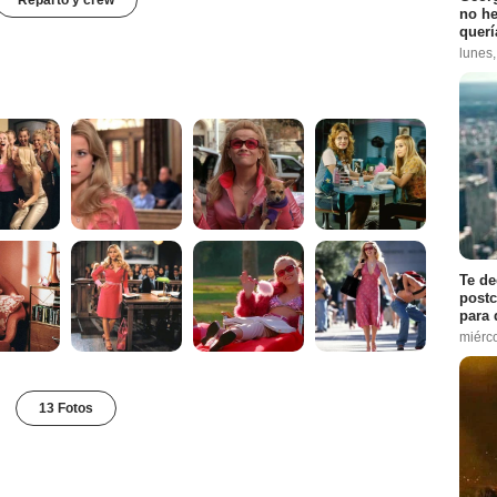
no h
querí
lunes
Te de
postc
para 
miérco
13 Fotos