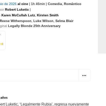
nio de 2026
al cine
|
1h 46min
|
Comedia
,
Romántico
por
Robert Luketic
|
e
Karen McCullah Lutz
,
Kirsten Smith
Reese Witherspoon
,
Luke Wilson
,
Selma Blair
iginal
Legally Blonde 25th Anniversary
s
 años
ert Luketic, ‘Legalmente Rubia’, regresa nuevamente