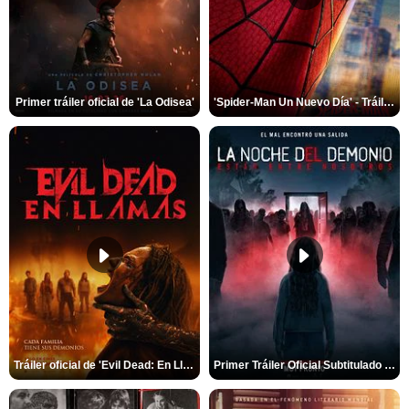
Primer tráiler oficial de 'La Odisea'
'Spider-Man Un Nuevo Día' - Tráiler oficial subtitulado
Tráiler oficial de 'Evil Dead: En Llamas'
Primer Tráiler Oficial Subtitulado de 'La Noche Del Demonio: Están Entre Nosotros'