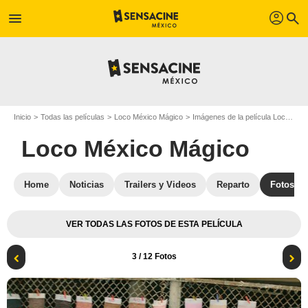
profil
menu
search
Inicio
Todas las películas
Loco México Mágico
Imágenes de la película Loco México Mágico
Loco México Mágico
Home
Noticias
Trailers y Videos
Reparto
Fotos
VER TODAS LAS FOTOS DE ESTA PELÍCULA
3
/ 12 Fotos