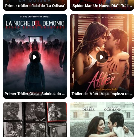
Primer tráiler oficial de 'La Odisea'
'Spider-Man Un Nuevo Día' - Tráiler oficial subtitulado
Primer Tráiler Oficial Subtitulado de 'La Noche Del Demonio: Están Entre Nosotros'
Tráiler de 'After: Aquí empieza todo'