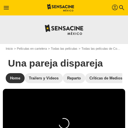
profil
menu
search
Inicio
Películas en cartelera
Todas las películas
Todas las películas de Comedia
Una pareja dispareja
Home
Trailers y Videos
Reparto
Críticas de Medios