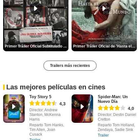
Primer Tráiler Oficial Subtitulado de 'Una última aventura: Detrás de cámaras de Stranger Things 5'
Primer Tráiler Oficial de 'Hasta el fin del mundo'
Trailers más recientes
Las mejores películas en cines
Toy Story 5
Spider-Man: Un
Nuevo Día
4,3
4,0
Director: Andrew
Stanton, McKenna
Director: Destin Daniel
Harris
Cretton
Reparto Tom Hanks,
Reparto Tom Holland,
Tim Allen, Joan
Zendaya, Sadie Sink
Cusack
Trailer
Trailer