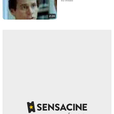
93 vistas
2:24