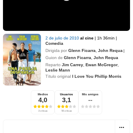
2 de julio de 2010
al cine
|
1h 36min
|
Comedia
Dirigida por
Glenn Ficarra
,
John Requa
|
Guion de
Glenn Ficarra
,
John Requa
Reparto
Jim Carrey
,
Ewan McGregor
,
Leslie Mann
Título original
I Love You Phillip Morris
Medios
Usuarios
Mis amigos
4,0
3,1
--
3 críticas
56 críticas