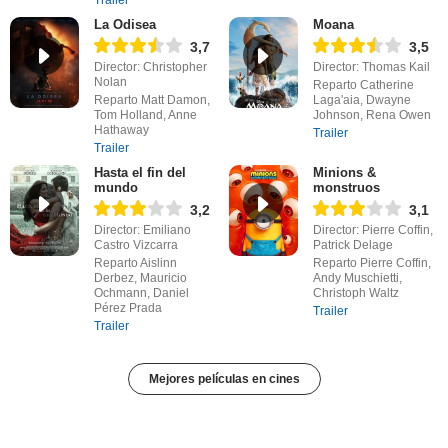
La Odisea
Moana
3,7
3,5
Director: Christopher
Director: Thomas Kail
Nolan
Reparto Catherine
Reparto Matt Damon,
Laga'aia, Dwayne
Tom Holland, Anne
Johnson, Rena Owen
Hathaway
Trailer
Trailer
Hasta el fin del
Minions &
mundo
monstruos
3,2
3,1
Director: Emiliano
Director: Pierre Coffin,
Castro Vizcarra
Patrick Delage
Reparto Aislinn
Reparto Pierre Coffin,
Derbez, Mauricio
Andy Muschietti,
Ochmann, Daniel
Christoph Waltz
Pérez Prada
Trailer
Trailer
Mejores películas en cines