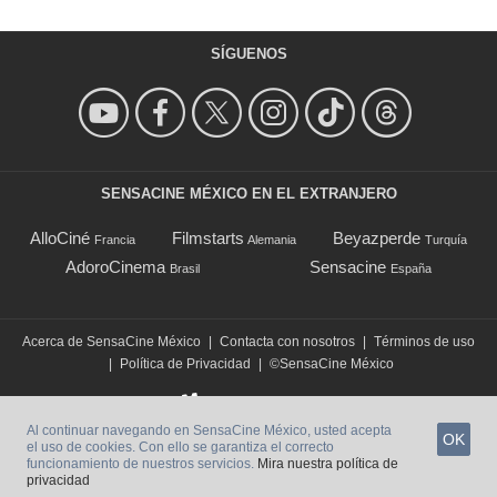
SÍGUENOS
SENSACINE MÉXICO EN EL EXTRANJERO
AlloCiné
Filmstarts
Beyazperde
Francia
Alemania
Turquía
AdoroCinema
Sensacine
Brasil
España
Acerca de SensaCine México
|
Contacta con nosotros
|
Términos de uso
|
Política de Privacidad
|
©SensaCine México
Al continuar navegando en SensaCine México, usted acepta
OK
el uso de cookies. Con ello se garantiza el correcto
funcionamiento de nuestros servicios.
Mira nuestra política de
privacidad