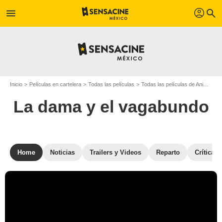
profil
menu
search
Inicio
Películas en cartelera
Todas las películas
Todas las películas de Animación
La dama y el vagabundo
Home
Noticias
Trailers y Videos
Reparto
Críticas