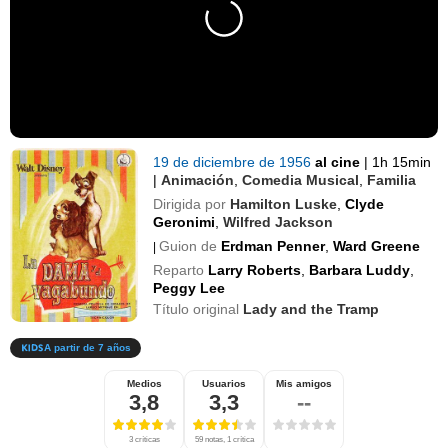
19 de diciembre de 1956
al cine
|
1h 15min
|
Animación
,
Comedia Musical
,
Familia
Dirigida por
Hamilton Luske
,
Clyde
Geronimi
,
Wilfred Jackson
Guion de
Erdman Penner
,
Ward Greene
|
Reparto
Larry Roberts
,
Barbara Luddy
,
Peggy Lee
Título original
Lady and the Tramp
A partir de 7 años
Medios
Usuarios
Mis amigos
3,8
3,3
--
3 críticas
59 notas, 1 crítica