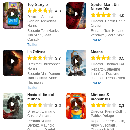
Toy Story 5
Spider-Man: Un
Nuevo Día
4,3
4,0
Director: Andrew
Stanton, McKenna
Director: Destin Daniel
Harris
Cretton
Reparto Tom Hanks,
Reparto Tom Holland,
Tim Allen, Joan
Zendaya, Sadie Sink
Cusack
Trailer
Trailer
La Odisea
Moana
3,7
3,5
Director: Christopher
Director: Thomas Kail
Nolan
Reparto Catherine
Reparto Matt Damon,
Laga'aia, Dwayne
Tom Holland, Anne
Johnson, Rena Owen
Hathaway
Trailer
Trailer
Hasta el fin del
Minions &
mundo
monstruos
3,2
3,1
Director: Emiliano
Director: Pierre Coffin,
Castro Vizcarra
Patrick Delage
Reparto Aislinn
Reparto Pierre Coffin,
Derbez, Mauricio
Andy Muschietti,
Ochmann, Daniel
Christoph Waltz