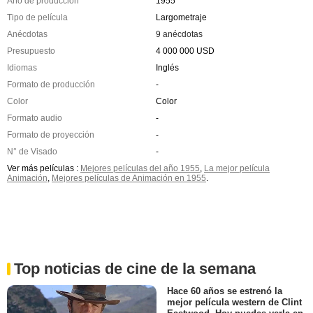
Año de producción
1955
Tipo de película
Largometraje
Anécdotas
9 anécdotas
Presupuesto
4 000 000 USD
Idiomas
Inglés
Formato de producción
-
Color
Color
Formato audio
-
Formato de proyección
-
N° de Visado
-
Ver más películas :
Mejores películas del año 1955
,
La mejor película
Animación
,
Mejores películas de Animación en 1955
.
Top noticias de cine de la semana
Hace 60 años se estrenó la
mejor película western de Clint