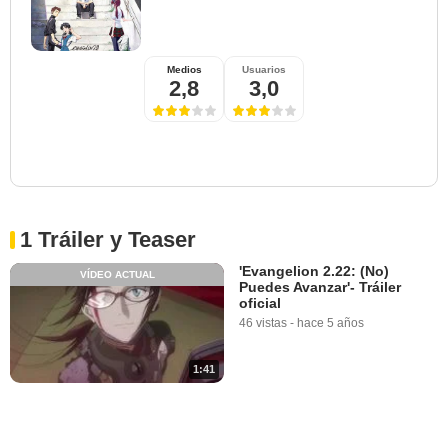
Medios
Usuarios
2,8
3,0
1 Tráiler y Teaser
'Evangelion 2.22: (No)
VÍDEO ACTUAL
Puedes Avanzar'- Tráiler
oficial
46 vistas
-
hace 5 años
1:41