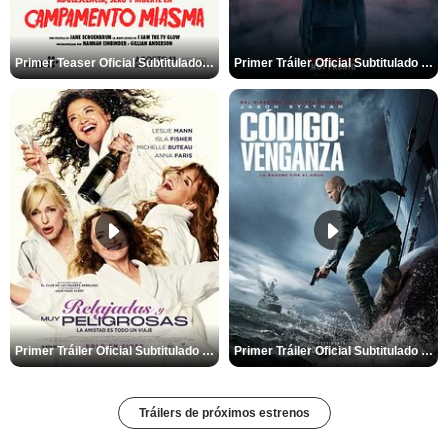
Primer Teaser Oficial Subtitulado de 'Adolescencia, Sexo y Muerte en Campamento Miasma'
Primer Tráiler Oficial Subtitulado de 'La Noche Del Demonio: Están Entre Nosotros'
Primer Tráiler Oficial Subtitulado de 'Relajadas y Muy Peligrosas'
Primer Tráiler Oficial Subtitulado de 'Código: Venganza'
Tráilers de próximos estrenos