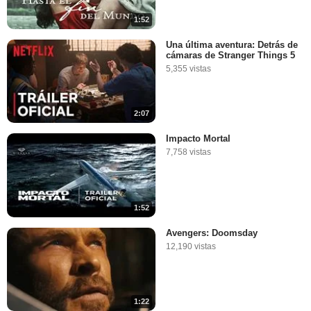
1:52
Una última aventura: Detrás de
cámaras de Stranger Things 5
5,355 vistas
2:07
Impacto Mortal
7,758 vistas
1:52
Avengers: Doomsday
12,190 vistas
1:22