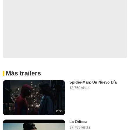
Más trailers
Spider-Man: Un Nuevo Día
18,750 vistas
2:33
La Odisea
37,783 vistas