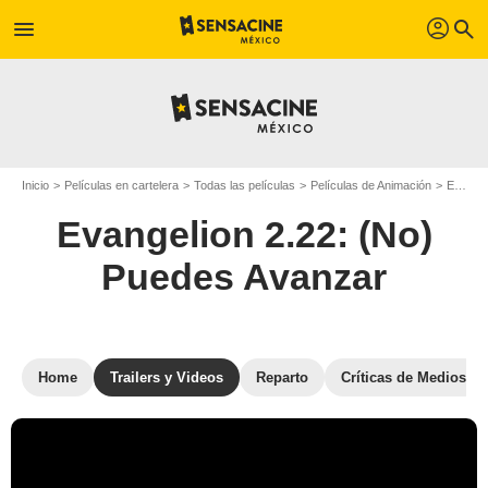
profil
menu
search
Inicio
Películas en cartelera
Todas las películas
Películas de Animación
Evangelion 2.22: (No) Puedes Avanzar
Evangelion 2.22: (No)
Puedes Avanzar
Home
Trailers y Videos
Reparto
Críticas de Medios