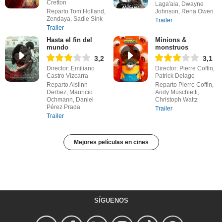
Cretton
Laga'aia, Dwayne
Reparto Tom Holland,
Johnson, Rena Owen
Zendaya, Sadie Sink
Trailer
Trailer
Hasta el fin del
Minions &
mundo
monstruos
3,2
3,1
Director: Emiliano
Director: Pierre Coffin,
Castro Vizcarra
Patrick Delage
Reparto Aislinn
Reparto Pierre Coffin,
Derbez, Mauricio
Andy Muschietti,
Ochmann, Daniel
Christoph Waltz
Pérez Prada
Trailer
Trailer
Mejores películas en cines
SÍGUENOS