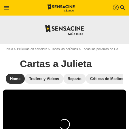
profil
menu
search
Inicio
Películas en cartelera
Todas las películas
Todas las películas de Comedia
Cartas a Julieta
Home
Trailers y Videos
Reparto
Críticas de Medios