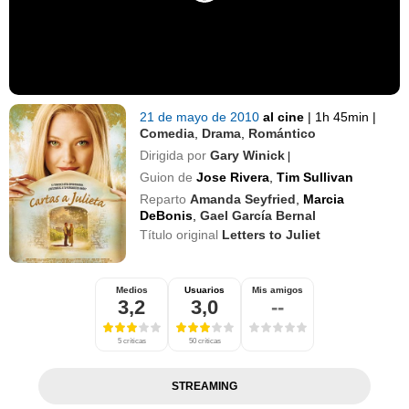
21 de mayo de 2010
al cine
|
1h 45min
|
Comedia
,
Drama
,
Romántico
Dirigida por
Gary Winick
|
Guion de
Jose Rivera
,
Tim Sullivan
Reparto
Amanda Seyfried
,
Marcia
DeBonis
,
Gael García Bernal
Título original
Letters to Juliet
Medios
Usuarios
Mis amigos
3,2
3,0
--
5 críticas
50 críticas
STREAMING