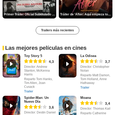
Primer Tráiler Oficial Subtitulado de 'Una última aventura: Detrás de cámaras de Stranger Things 5'
Tráiler de 'After: Aquí empieza todo'
Trailers más recientes
Las mejores películas en cines
Toy Story 5
La Odisea
4,3
3,7
Director: Andrew
Director: Christopher
Stanton, McKenna
Nolan
Harris
Reparto Matt Damon,
Reparto Tom Hanks,
Tom Holland, Anne
Tim Allen, Joan
Hathaway
Cusack
Trailer
Trailer
Spider-Man: Un
Moana
Nuevo Día
3,4
3,6
Director: Thomas Kail
Director: Destin Daniel
Reparto Catherine