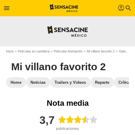
profil
menu
search
Inicio
Películas en cartelera
Películas Animación
Mi villano favorito 2
Opiniones sobre la película Mi villano favorito 2
Mi villano favorito 2
Home
Noticias
Trailers y Videos
Reparto
Críticas
Nota media
3,7
publicaciones