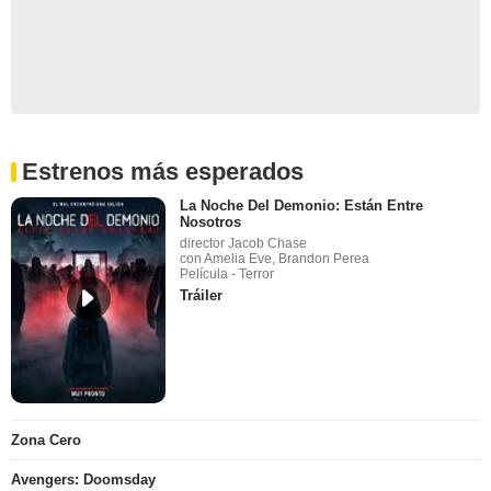
Estrenos más esperados
La Noche Del Demonio: Están Entre
Nosotros
director Jacob Chase
con Amelia Eve, Brandon Perea
Película - Terror
Tráiler
Zona Cero
Avengers: Doomsday