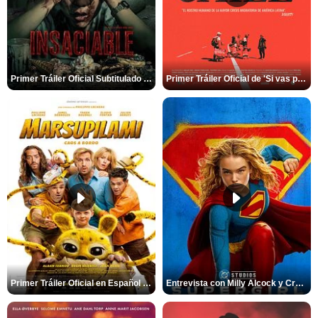
Primer Tráiler Oficial Subtitulado de 'Insaciable'
Primer Tráiler Oficial de 'Si vas para Chile'
Primer Tráiler Oficial en Español de 'Marsupilami: Caos a Bordo'
Entrevista con Milly Alcock y Craig Gillespie por 'Supergirl'