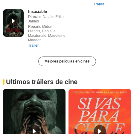
Trailer
Insaciable
Director: Natalie Erika
James
Reparto Midori
Francis, Danielle
Macdonald, Madeleine
Madden
Trailer
Mejores películas en cines
Ultimos tráilers de cine