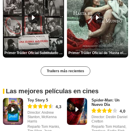
Primer Tráiler Oficial Subtitulado de 'Una última aventura: Detrás de cámaras de Stranger Things 5'
Primer Tráiler Oficial de 'Hasta el fin del mundo'
Trailers más recientes
Las mejores películas en cines
Toy Story 5
Spider-Man: Un
Nuevo Día
4,3
4,0
Director: Andrew
Stanton, McKenna
Director: Destin Daniel
Harris
Cretton
Reparto Tom Hanks,
Reparto Tom Holland,
Tim Allen, Joan
Zendaya, Sadie Sink