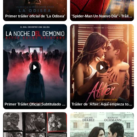
Primer tráiler oficial de 'La Odisea'
'Spider-Man Un Nuevo Día' - Tráiler oficial subtitulado
Primer Tráiler Oficial Subtitulado de 'La Noche Del Demonio: Están Entre Nosotros'
Tráiler de 'After: Aquí empieza todo'