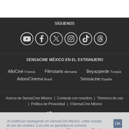
SÍGUENOS
SENSACINE MÉXICO EN EL EXTRANJERO
AlloCiné
Filmstarts
Beyazperde
Francia
Alemania
Turquía
AdoroCinema
Sensacine
Brasil
España
Acerca de SensaCine México
|
Contacta con nosotros
|
Términos de uso
|
Política de Privacidad
|
©SensaCine México
Al continuar navegando en SensaCine México, usted acepta
OK
el uso de cookies. Con ello se garantiza el correcto