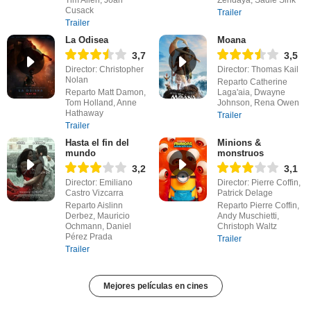
Cusack
Trailer
Trailer
La Odisea
Moana
3,7
3,5
Director: Christopher
Director: Thomas Kail
Nolan
Reparto Catherine
Reparto Matt Damon,
Laga'aia, Dwayne
Tom Holland, Anne
Johnson, Rena Owen
Hathaway
Trailer
Trailer
Hasta el fin del
Minions &
mundo
monstruos
3,2
3,1
Director: Emiliano
Director: Pierre Coffin,
Castro Vizcarra
Patrick Delage
Reparto Aislinn
Reparto Pierre Coffin,
Derbez, Mauricio
Andy Muschietti,
Ochmann, Daniel
Christoph Waltz
Pérez Prada
Trailer
Trailer
Mejores películas en cines