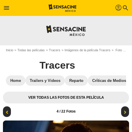
profil
menu
search
Inicio
Todas las películas
Tracers
Imágenes de la película Tracers
Foto de la película Tracers - Foto 4
Tracers
Home
Trailers y Videos
Reparto
Críticas de Medios
VER TODAS LAS FOTOS DE ESTA PELÍCULA
4
/ 22 Fotos