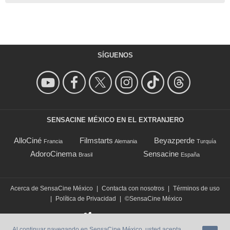
SÍGUENOS
SENSACINE MÉXICO EN EL EXTRANJERO
AlloCiné
Filmstarts
Beyazperde
Francia
Alemania
Turquía
AdoroCinema
Sensacine
Brasil
España
Acerca de SensaCine México
|
Contacta con nosotros
|
Términos de uso
|
Política de Privacidad
|
©SensaCine México
Al continuar navegando en SensaCine México, usted acepta