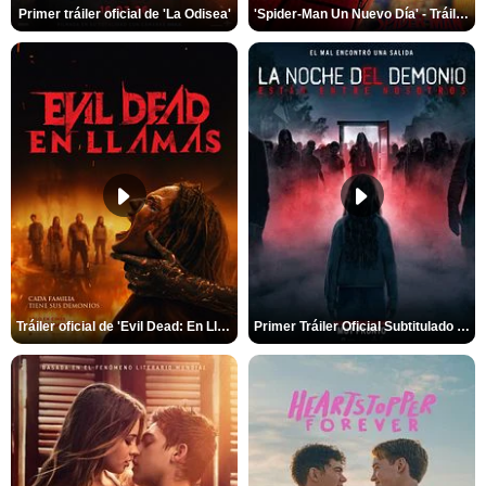
Primer tráiler oficial de 'La Odisea'
'Spider-Man Un Nuevo Día' - Tráiler oficial subtitulado
Tráiler oficial de 'Evil Dead: En Llamas'
Primer Tráiler Oficial Subtitulado de 'La Noche Del Demonio: Están Entre Nosotros'