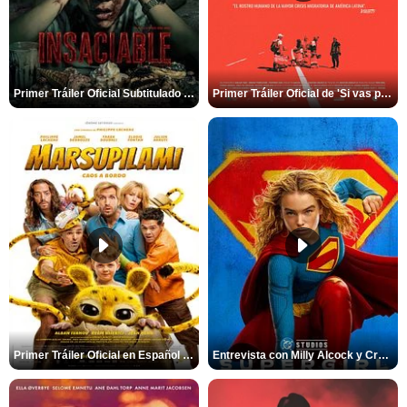
Primer Tráiler Oficial Subtitulado de 'Insaciable'
Primer Tráiler Oficial de 'Si vas para Chile'
Primer Tráiler Oficial en Español de 'Marsupilami: Caos a Bordo'
Entrevista con Milly Alcock y Craig Gillespie por 'Supergirl'