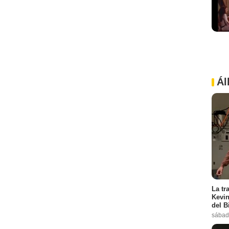
Ál
La tr
Kevin
del B
sábado