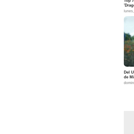
Top 7
'Drag
lunes
Del U
de Mi
domin