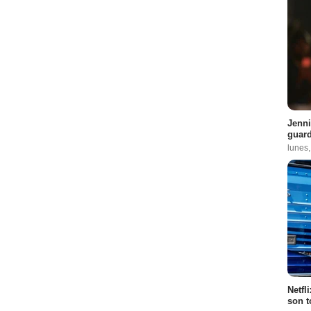
Jenni
guard
lunes,
Netfli
son t