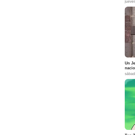
jueves
Un Je
nacio
sábado