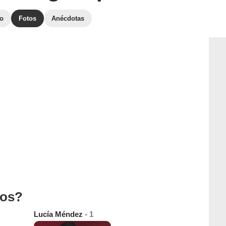
to
Fotos
Anécdotas
tos?
Lucía Méndez
- 1