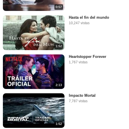
0:57
Hasta el fin del mundo
10,247 vistas
1:52
Heartstopper Forever
1,767 vistas
2:13
Impacto Mortal
7,787 vistas
1:52