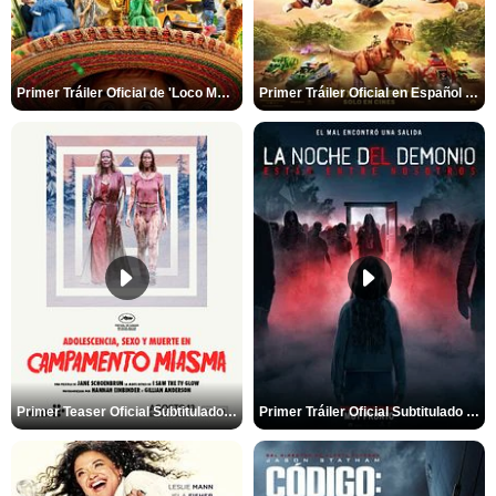
Primer Tráiler Oficial de 'Loco México Mágico'
Primer Tráiler Oficial en Español de 'PAW Patrol La Dino Película'
Primer Teaser Oficial Subtitulado de 'Adolescencia, Sexo y Muerte en Campamento Miasma'
Primer Tráiler Oficial Subtitulado de 'La Noche Del Demonio: Están Entre Nosotros'