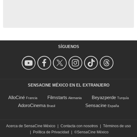
SÍGUENOS
SENSACINE MÉXICO EN EL EXTRANJERO
AlloCiné
Filmstarts
Beyazperde
Francia
Alemania
Turquía
AdoroCinema
Sensacine
Brasil
España
Acerca de SensaCine México
|
Contacta con nosotros
|
Términos de uso
|
Política de Privacidad
|
©SensaCine México