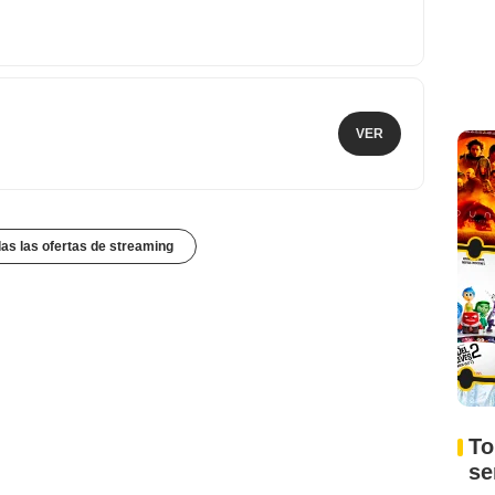
VER
das las ofertas de streaming
To
s