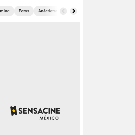
aming
Fotos
Anécdotas
Taquilla