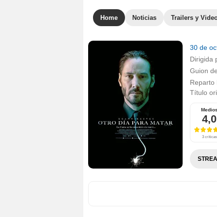
Home
Noticias
Trailers y Vide
30 de o
Dirigida 
Guion d
Reparto
Título or
Medio
4,0
3 críticas
STREA