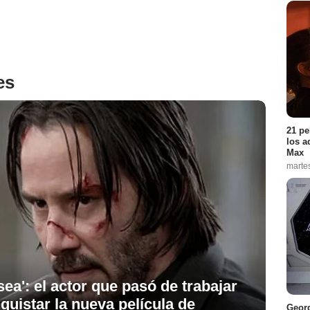
es
21 pe
los a
Max
marte
ea': el actor que pasó de trabajar
uistar la nueva película de
Georg