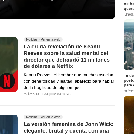
no h
querí
lunes
Noticias - Ver en la web
La cruda revelación de Keanu
Reeves sobre la salud mental del
director que defraudó 11 millones
de dólares a Netflix
Keanu Reeves, el hombre que muchos asocian
Te de
postc
con generosidad y lealtad, apareció para hablar
para 
de la fragilidad de alguien que…
miérco
miércoles, 1 de julio de 2026
Noticias - Ver en la web
La versión femenina de John Wick:
elegante, brutal y cuenta con una