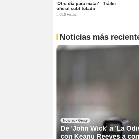
'Otro día para matar' - Tráiler
oficial subtitulado
5,610 vistas
Noticias más recient
Noticias - Gente
De 'John Wick' a 'La Odis
con Keanu Reeves a conq