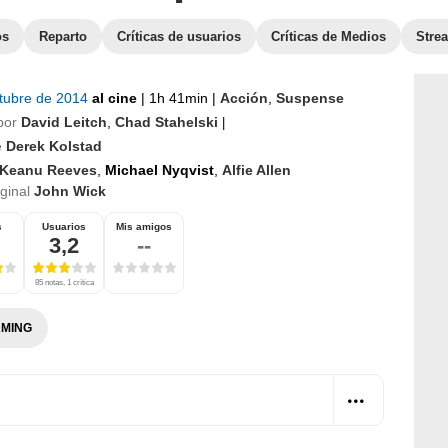
os
Reparto
Críticas de usuarios
Críticas de Medios
Stre
ctubre de 2014
al cine
|
1h 41min
|
Acción
,
Suspense
por
David Leitch
,
Chad Stahelski
|
e
Derek Kolstad
Keanu Reeves
,
Michael Nyqvist
,
Alfie Allen
iginal
John Wick
s
Usuarios
Mis amigos
3,2
--
85 notas, 1 crítica
MING