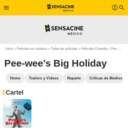
profil
menu
search
Inicio
Películas en cartelera
Todas las películas
Películas Comedia
Pee-wee's Big Holiday
Pee-wee's Big Holiday
Home
Trailers y Videos
Reparto
Críticas de Medios
Cartel