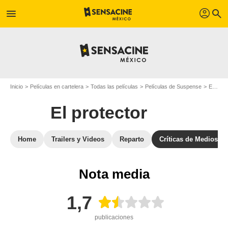
profil
menu
search
Inicio
Películas en cartelera
Todas las películas
Películas de Suspense
El protector
El protector
Home
Trailers y Videos
Reparto
Críticas de Medios
Nota media
1,7
publicaciones