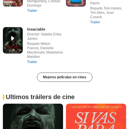
Montgomery, Colman
Harris
Domingo
Reparto Tom Hanks,
Trailer
Tim Allen, Joan
Cusack
Trailer
Insaciable
Director: Natalie Erika
James
Reparto Midori
Francis, Danielle
Macdonald, Madeleine
Madden
Trailer
Mejores películas en cines
Ultimos tráilers de cine