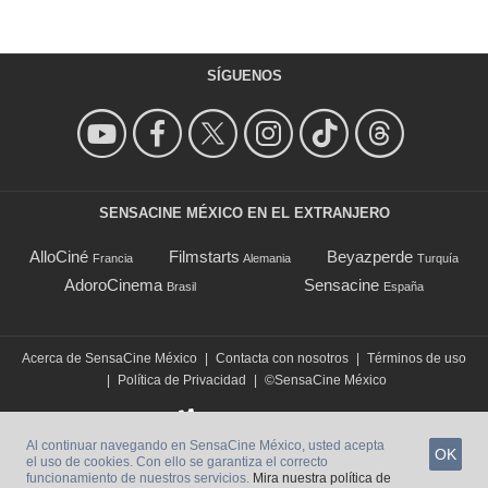
SÍGUENOS
SENSACINE MÉXICO EN EL EXTRANJERO
AlloCiné
Filmstarts
Beyazperde
Francia
Alemania
Turquía
AdoroCinema
Sensacine
Brasil
España
Acerca de SensaCine México
|
Contacta con nosotros
|
Términos de uso
|
Política de Privacidad
|
©SensaCine México
Al continuar navegando en SensaCine México, usted acepta
OK
el uso de cookies. Con ello se garantiza el correcto
funcionamiento de nuestros servicios.
Mira nuestra política de