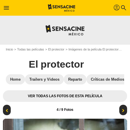
profil
menu
search
Inicio
Todas las películas
El protector
Imágenes de la película El protector
Foto 
El protector
Home
Trailers y Videos
Reparto
Críticas de Medios
VER TODAS LAS FOTOS DE ESTA PELÍCULA
4
/ 9 Fotos