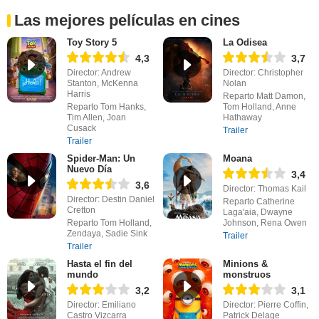
Las mejores películas en cines
Toy Story 5
La Odisea
4,3
3,7
Director: Andrew
Director: Christopher
Stanton, McKenna
Nolan
Harris
Reparto Matt Damon,
Reparto Tom Hanks,
Tom Holland, Anne
Tim Allen, Joan
Hathaway
Cusack
Trailer
Trailer
Spider-Man: Un
Moana
Nuevo Día
3,4
3,6
Director: Thomas Kail
Director: Destin Daniel
Reparto Catherine
Cretton
Laga'aia, Dwayne
Reparto Tom Holland,
Johnson, Rena Owen
Zendaya, Sadie Sink
Trailer
Trailer
Hasta el fin del
Minions &
mundo
monstruos
3,2
3,1
Director: Emiliano
Director: Pierre Coffin,
Castro Vizcarra
Patrick Delage