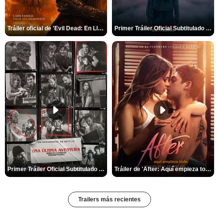
Tráiler oficial de 'Evil Dead: En Llamas'
Primer Tráiler Oficial Subtitulado de 'La Noche Del Demonio: Están Entre Nosotros'
Primer Tráiler Oficial Subtitulado de 'Una última aventura: Detrás de cámaras de Stranger Things 5'
Tráiler de 'After: Aquí empieza todo'
Trailers más recientes