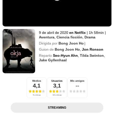
9 de abril de 2020
en Netflix
|
1h 58min
|
Aventura
,
Ciencia ficción
,
Drama
Dirigida por
Bong Joon Ho
|
Guion de
Bong Joon Ho
,
Jon Ronson
Reparto
Seo-Hyun Ahn
,
Tilda Swinton
,
Jake Gyllenhaal
Medios
Usuarios
Mis amigos
4,1
3,1
--
5 críticas
63 críticas
STREAMING