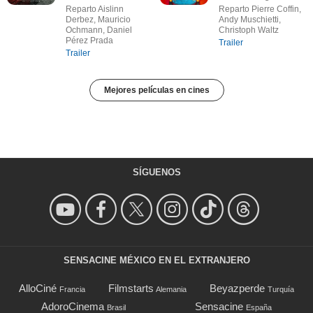
Reparto Aislinn
Reparto Pierre Coffin,
Derbez, Mauricio
Andy Muschietti,
Ochmann, Daniel
Christoph Waltz
Pérez Prada
Trailer
Trailer
Mejores películas en cines
SÍGUENOS
SENSACINE MÉXICO EN EL EXTRANJERO
AlloCiné
Filmstarts
Beyazperde
Francia
Alemania
Turquía
AdoroCinema
Sensacine
Brasil
España