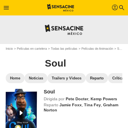
profil
menu
search
Inicio
Películas en cartelera
Todas las películas
Películas de Animación
Soul
Soul
Home
Noticias
Trailers y Videos
Reparto
Críticas
Soul
Dirigida por
Pete Docter
,
Kemp Powers
Reparto
Jamie Foxx
,
Tina Fey
,
Graham
Norton