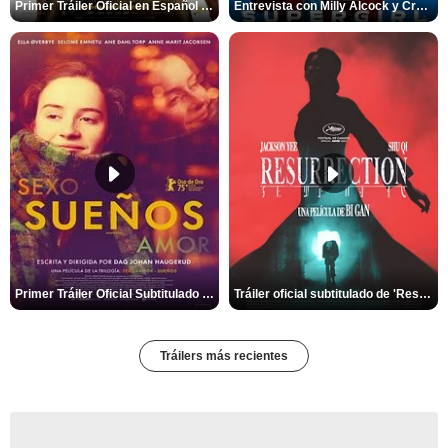
Primer Tráiler Oficial en Español de 'Marsupilami: Caos a Bordo'
Entrevista con Milly Alcock y Craig Gillespie por 'Supergirl'
Primer Tráiler Oficial Subtitulado de 'Sueños (Sexo - Amor)'
Tráiler oficial subtitulado de 'Resurrection'
Tráilers más recientes