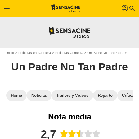
profil
menu
search
Inicio
Películas en cartelera
Películas Comedia
Un Padre No Tan Padre
Opinion
Un Padre No Tan Padre
Home
Noticias
Trailers y Videos
Reparto
Críticas
Nota media
2,7