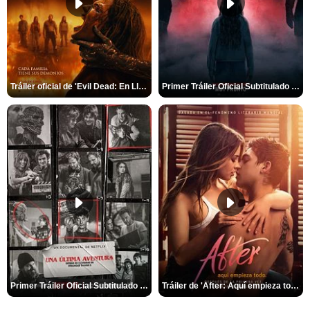
Tráiler oficial de 'Evil Dead: En Llamas'
Primer Tráiler Oficial Subtitulado de 'La Noche Del Demonio: Están Entre Nosotros'
Primer Tráiler Oficial Subtitulado de 'Una última aventura: Detrás de cámaras de Stranger Things 5'
Tráiler de 'After: Aquí empieza todo'