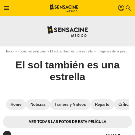
profil
menu
search
Inicio
Todas las películas
El sol también es una estrella
Imágenes de la película El sol también es una estrella
El sol también es una
estrella
Home
Noticias
Trailers y Videos
Reparto
Críticas
VER TODAS LAS FOTOS DE ESTA PELÍCULA