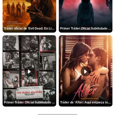
Tráiler oficial de 'Evil Dead: En Llamas'
Primer Tráiler Oficial Subtitulado de 'La Noche Del Demonio: Están Entre Nosotros'
Primer Tráiler Oficial Subtitulado de 'Una última aventura: Detrás de cámaras de Stranger Things 5'
Tráiler de 'After: Aquí empieza todo'