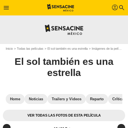
profil
menu
search
Inicio
Todas las películas
El sol también es una estrella
Imágenes de la película El sol también es una estrella
El sol también es una
estrella
Home
Noticias
Trailers y Videos
Reparto
Críticas
VER TODAS LAS FOTOS DE ESTA PELÍCULA