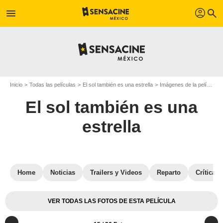
profil
menu
search
Inicio
Todas las películas
El sol también es una estrella
Imágenes de la película El sol también es una estrella
El sol también es una
estrella
Home
Noticias
Trailers y Videos
Reparto
Críticas
VER TODAS LAS FOTOS DE ESTA PELÍCULA