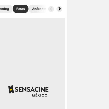
eaming
Fotos
Anécdotas
Taquilla