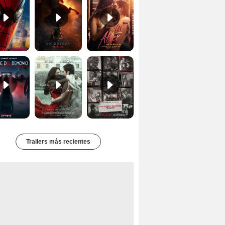
Primer Tráiler Oficial Subtitulado de 'La Noche Del Demonio: Están Entre Nosotros'
Primer Tráiler Oficial de 'Hasta el fin del mundo'
Primer Tráiler Oficial Subtitulado de 'Una última aventura: Detrás de cámaras de Stranger Things 5'
Trailers más recientes