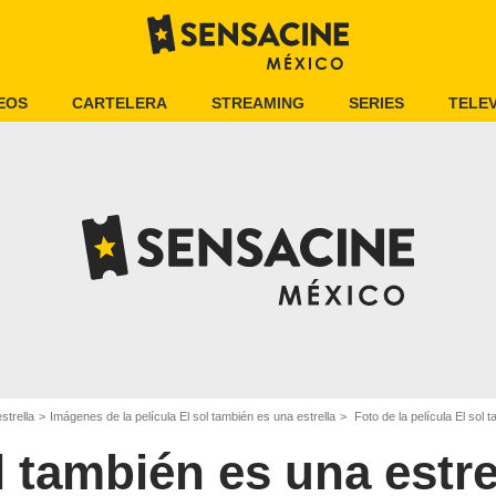
EOS
CARTELERA
STREAMING
SERIES
TELEV
strella
Imágenes de la película El sol también es una estrella
Foto de la película El sol t
l también es una estre