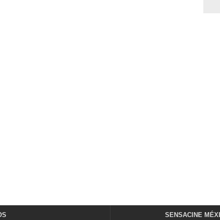
OS
SENSACINE MÉX