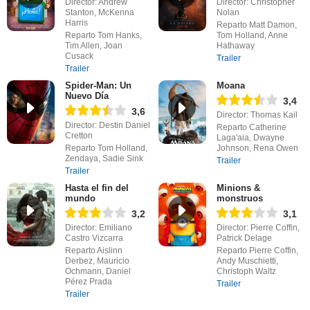
Director: Andrew
Director: Christopher
Stanton, McKenna
Nolan
Harris
Reparto Matt Damon,
Reparto Tom Hanks,
Tom Holland, Anne
Tim Allen, Joan
Hathaway
Cusack
Trailer
Trailer
Spider-Man: Un
Moana
Nuevo Día
3,4
3,6
Director: Thomas Kail
Director: Destin Daniel
Reparto Catherine
Cretton
Laga'aia, Dwayne
Reparto Tom Holland,
Johnson, Rena Owen
Zendaya, Sadie Sink
Trailer
Trailer
Hasta el fin del
Minions &
mundo
monstruos
3,2
3,1
Director: Emiliano
Director: Pierre Coffin,
Castro Vizcarra
Patrick Delage
Reparto Aislinn
Reparto Pierre Coffin,
Derbez, Mauricio
Andy Muschietti,
Ochmann, Daniel
Christoph Waltz
Pérez Prada
Trailer
Trailer