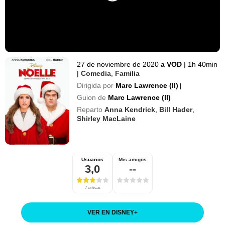
27 de noviembre de 2020
a VOD
|
1h 40min
|
Comedia
,
Familia
Dirigida por
Marc Lawrence (II)
|
Guion de
Marc Lawrence (II)
Reparto
Anna Kendrick
,
Bill Hader
,
Shirley MacLaine
Usuarios
Mis amigos
3,0
--
7 críticas
VER EN DISNEY
+