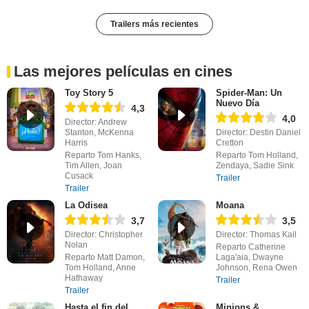
Trailers más recientes
Las mejores películas en cines
Toy Story 5
Spider-Man: Un
Nuevo Día
4,3
4,0
Director: Andrew
Stanton, McKenna
Director: Destin Daniel
Harris
Cretton
Reparto Tom Hanks,
Reparto Tom Holland,
Tim Allen, Joan
Zendaya, Sadie Sink
Cusack
Trailer
Trailer
La Odisea
Moana
3,7
3,5
Director: Christopher
Director: Thomas Kail
Nolan
Reparto Catherine
Reparto Matt Damon,
Laga'aia, Dwayne
Tom Holland, Anne
Johnson, Rena Owen
Hathaway
Trailer
Trailer
Hasta el fin del
Minions &