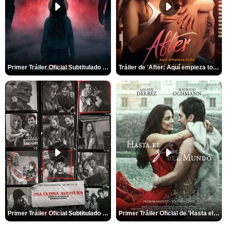
Primer Tráiler Oficial Subtitulado de 'La Noche Del Demonio: Están Entre Nosotros'
Tráiler de 'After: Aquí empieza todo'
Primer Tráiler Oficial Subtitulado de 'Una última aventura: Detrás de cámaras de Stranger Things 5'
Primer Tráiler Oficial de 'Hasta el fin del mundo'