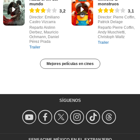
mundo
monstruos
3,2
3,1
Director: Emiliano
Director: Pierre Coffin,
Castro Vizcarra
Patrick Delage
Reparto Aislinn
Reparto Pierre Coffin,
Derbez, Mauricio
Andy Muschietti,
Ochmann, Daniel
Christoph Waltz
Pérez Prada
Trailer
Trailer
Mejores películas en cines
SÍGUENOS
SENSACINE MÉXICO EN EL EXTRANJERO