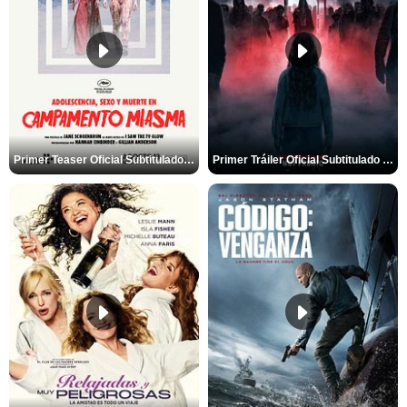
Primer Teaser Oficial Subtitulado de 'Adolescencia, Sexo y Muerte en Campamento Miasma'
Primer Tráiler Oficial Subtitulado de 'La Noche Del Demonio: Están Entre Nosotros'