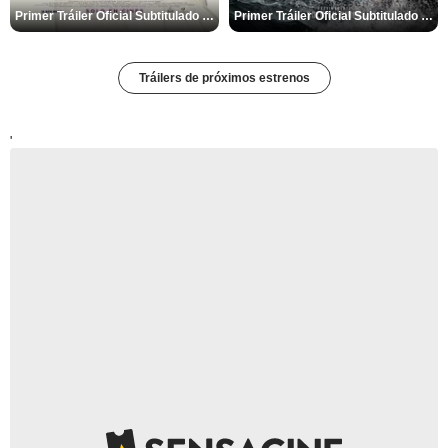
Primer Tráiler Oficial Subtitulado de 'Relajadas y Muy Peligrosas'
Primer Tráiler Oficial Subtitulado de 'Código: Venganza'
Tráilers de próximos estrenos
'