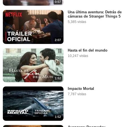
0:57
Una última aventura: Detrás de
cámaras de Stranger Things 5
5,385 vistas
2:07
Hasta el fin del mundo
10,247 vistas
1:52
Impacto Mortal
7,787 vistas
1:52