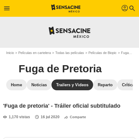
profil
menu
search
Inicio
Películas en cartelera
Todas las películas
Películas de Biopic
Fuga de Pretoria
Fuga de Pretoria
Home
Noticias
Trailers y Videos
Reparto
Críticas
'Fuga de pretoria' - Tráiler oficial subtitulado
1,170 vistas
16 jul 2020
Comparte