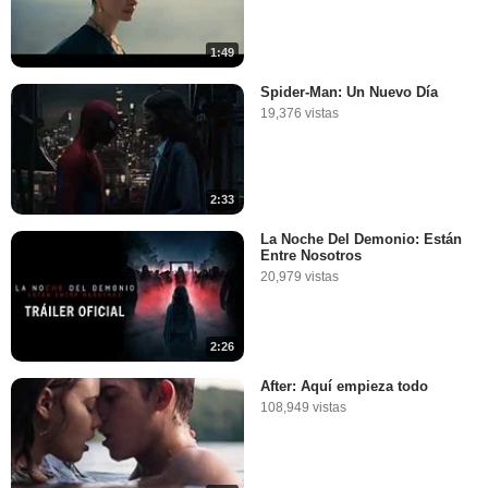
1:49
Spider-Man: Un Nuevo Día
19,376 vistas
2:33
La Noche Del Demonio: Están
Entre Nosotros
20,979 vistas
2:26
After: Aquí empieza todo
108,949 vistas