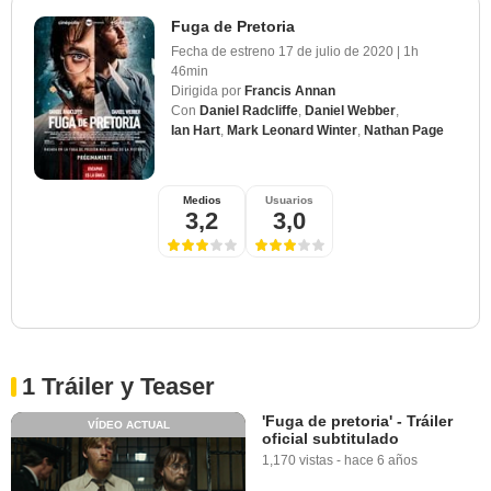
Fuga de Pretoria
Fecha de estreno
17 de julio de 2020
|
1h
46min
Dirigida por
Francis Annan
Con
Daniel Radcliffe
,
Daniel Webber
,
Ian Hart
,
Mark Leonard Winter
,
Nathan Page
Medios
Usuarios
3,2
3,0
1 Tráiler y Teaser
'Fuga de pretoria' - Tráiler
VÍDEO ACTUAL
oficial subtitulado
1,170 vistas
-
hace 6 años