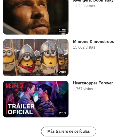
Avengers: Doomsday
12,233 vistas
1:22
Minions & monstruos
15,602 vistas
2:09
Heartstopper Forever
1,767 vistas
2:13
Más trailers de películas