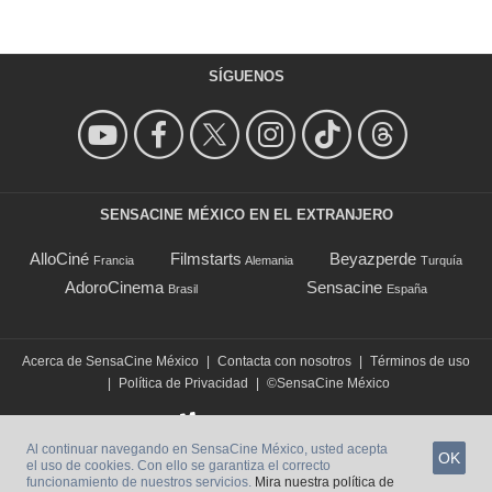
SÍGUENOS
SENSACINE MÉXICO EN EL EXTRANJERO
AlloCiné
Filmstarts
Beyazperde
Francia
Alemania
Turquía
AdoroCinema
Sensacine
Brasil
España
Acerca de SensaCine México
|
Contacta con nosotros
|
Términos de uso
|
Política de Privacidad
|
©SensaCine México
Al continuar navegando en SensaCine México, usted acepta
OK
el uso de cookies. Con ello se garantiza el correcto
funcionamiento de nuestros servicios.
Mira nuestra política de