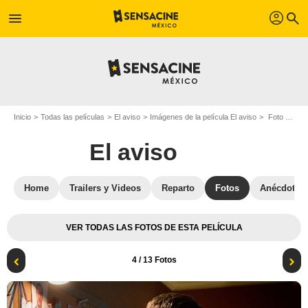
profil
menu
search
Inicio
Todas las películas
El aviso
Imágenes de la película El aviso
Foto de la película El aviso - Foto 4
El aviso
Home
Trailers y Videos
Reparto
Fotos
Anécdotas
VER TODAS LAS FOTOS DE ESTA PELÍCULA
4
/ 13 Fotos