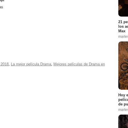
as
21 pe
los a
Max
marte
 2018
,
La mejor película Drama
,
Mejores películas de Drama en
Hoy e
pelíc
de pu
marte