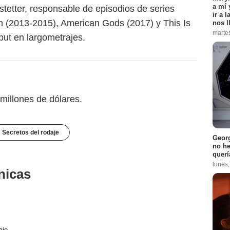
a mí 
stetter, responsable de episodios de series
ir a 
th (2013-2015), American Gods (2017) y This Is
nos l
marte
but en largometrajes.
millones de dólares.
Secretos del rodaje
Georg
no h
querí
lunes
nicas
aje