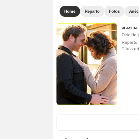
Home
Reparto
Fotos
Anéc
próxima
Dirigida 
Reparto
Título or