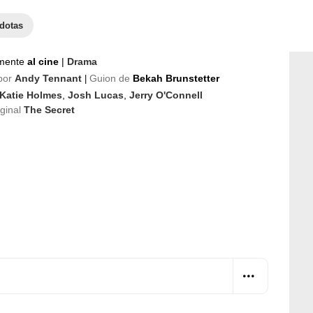
dotas
mente
al cine
|
Drama
por
Andy Tennant
Guion de
Bekah Brunstetter
|
Katie Holmes
,
Josh Lucas
,
Jerry O'Connell
iginal
The Secret