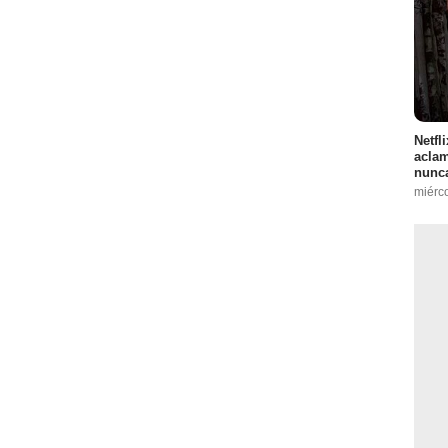
Netfl
aclam
nunca
miérc