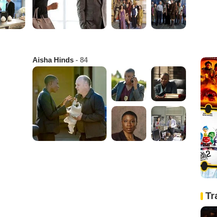
Aisha Hinds
- 84
Tr