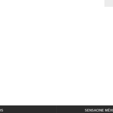
OS
SENSACINE MÉX