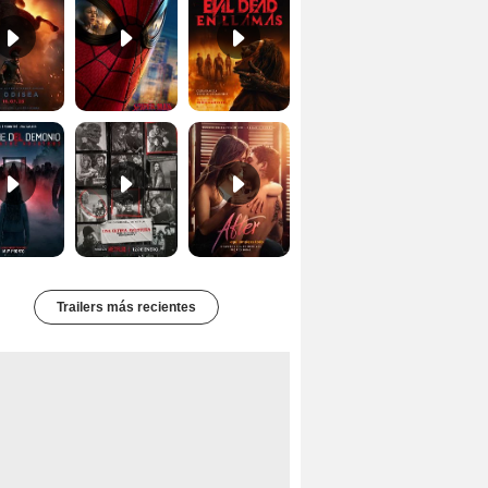
Primer Tráiler Oficial Subtitulado de 'La Noche Del Demonio: Están Entre Nosotros'
Primer Tráiler Oficial Subtitulado de 'Una última aventura: Detrás de cámaras de Stranger Things 5'
Tráiler de 'After: Aquí empieza todo'
Trailers más recientes