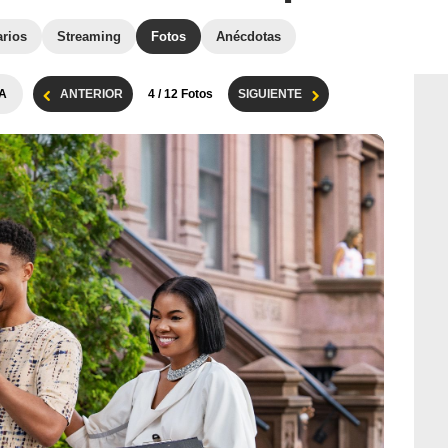
arios
Streaming
Fotos
Anécdotas
A
ANTERIOR
4
/ 12 Fotos
SIGUIENTE